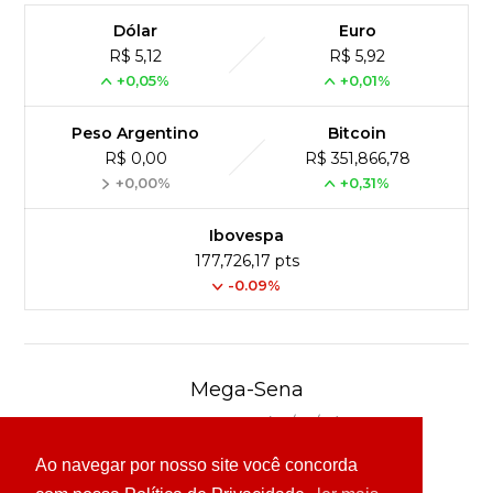
Dólar
Euro
R$ 5,12
R$ 5,92
+0,05%
+0,01%
Peso Argentino
Bitcoin
R$ 0,00
R$ 351,866,78
+0,00%
+0,31%
Ibovespa
177,726,17 pts
-0.09%
Mega-Sena
Concurso 3040 (04/08/26)
Ao navegar por nosso site você concorda
03
16
24
30
49
54