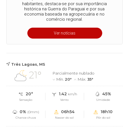
habitantes, destaca-se por sua importância
histórica na Guerra do Paraguai e por sua
economia baseada na agropecuária e no
comércio regional.
Ver notícias
Três Lagoas, MS
21°
Parcialmente nublado
Mín.
20°
Máx.
35°
20°
1.42
45%
km/h
Sensação
Vento
Umidade
0%
06h54
18h10
(0mm)
Chance chuva
Nascer do sol
Pôr do sol