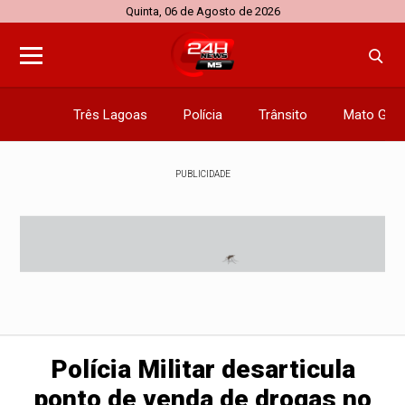
Quinta, 06 de Agosto de 2026
Três Lagoas
Polícia
Trânsito
Mato Gros
PUBLICIDADE
Polícia Militar desarticula
ponto de venda de drogas no