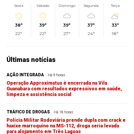
Sexta
Sábado
Domingo
Segunda
Terça
38°
39°
39°
37°
33°
22°
22°
27°
24°
18°
Últimas notícias
AÇÃO INTEGRADA
Há 9 horas
Operação Approximatus é encerrada na Vila
Guanabara com resultados expressivos em saúde,
limpeza e assistência social
TRÁFICO DE DROGAS
Há 18 horas
Polícia Militar Rodoviária prende dupla com crack e
haxixe marroquino na MS-112, droga seria levada
para alojamento em Três Lagoas