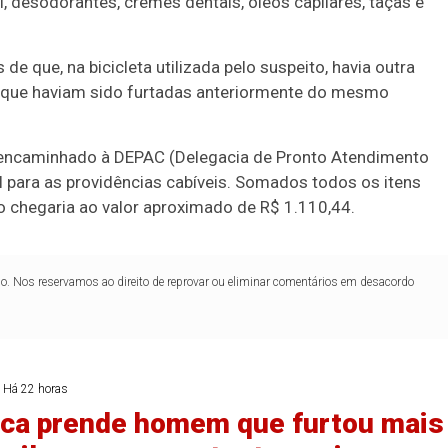
, desodorantes, cremes dentais, óleos capilares, taças
e
s de que, na
bicicleta utilizada pelo suspeito
, havia
outra
, que haviam sido furtadas anteriormente do mesmo
i encaminhado à
DEPAC (Delegacia de Pronto Atendimento
al para as providências cabíveis. Somados todos os itens
o chegaria ao valor aproximado de
R$ 1.110,44
.
lo. Nos reservamos ao direito de reprovar ou eliminar comentários em desacordo
Há 22 horas
ica prende homem que furtou mais