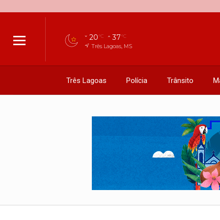
20
37
°C
°C
Três Lagoas, MS
Três Lagoas
Polícia
Trânsito
M