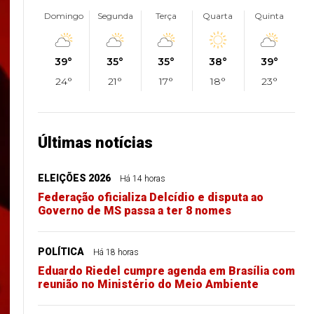
Domingo
Segunda
Terça
Quarta
Quinta
39°
35°
35°
38°
39°
24°
21°
17°
18°
23°
Últimas notícias
ELEIÇÕES 2026
Há 14 horas
Federação oficializa Delcídio e disputa ao
Governo de MS passa a ter 8 nomes
POLÍTICA
Há 18 horas
Eduardo Riedel cumpre agenda em Brasília com
reunião no Ministério do Meio Ambiente