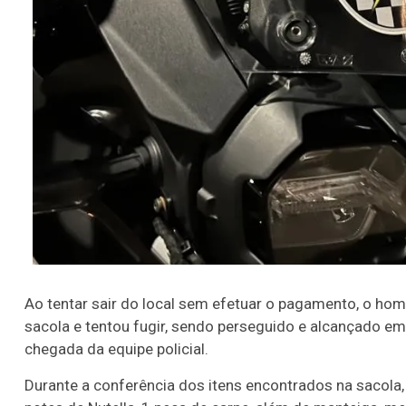
22
60
65
69
78
er detalhes
Ver detalhes
Ao tentar sair do local sem efetuar o pagamento, o h
sacola e tentou fugir, sendo perseguido e alcançado em
chegada da equipe policial.
Durante a conferência dos itens encontrados na sacola,