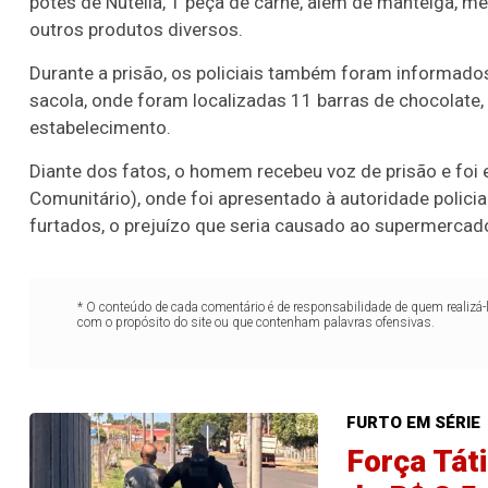
potes de Nutella
,
1 peça de carne
, além de
manteiga, mel
outros produtos diversos.
Durante a prisão, os policiais também foram informado
sacola
, onde foram localizadas
11 barras de chocolate
estabelecimento.
Diante dos fatos, o homem recebeu voz de prisão e fo
Comunitário)
, onde foi apresentado à autoridade polici
furtados, o prejuízo que seria causado ao supermercad
* O conteúdo de cada comentário é de responsabilidade de quem realizá-
com o propósito do site ou que contenham palavras ofensivas.
FURTO EM SÉRIE
Força Tát