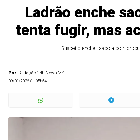
Ladrão enche sac
tenta fugir, mas 
Suspeito encheu sacola com produto
Por:
Redação 24h News MS
09/01/2026 às 05h54