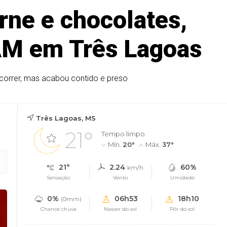
rne e chocolates,
TAM em Três Lagoas
 correr, mas acabou contido e preso
Três Lagoas, MS
21°
Tempo limpo
Mín.
20°
Máx.
37°
21°
2.24
60%
km/h
Sensação
Vento
Umidade
0%
06h53
18h10
(0mm)
Chance chuva
Nascer do sol
Pôr do sol