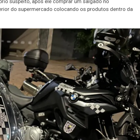
prio suspeito, após ele comprar um salgado no
nterior do supermercado colocando os produtos dentro da
Duplasena
8/26)
Concurso 2993 (07/08/26)
1
26
27
03
07
08
11
28
50
9
50
57
Ver detalhes