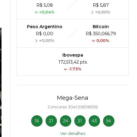
R$ 5,08
R$ 5,87
+0,04%
+0,00%
Peso Argentino
Bitcoin
R$ 0,00
R$ 350,066,79
+0,00%
0,00%
Ibovespa
172,513,42 pts
-1.73%
Mega-Sena
Concurso 3041 (06/08/26)
16
21
24
31
43
54
Ver detalhes