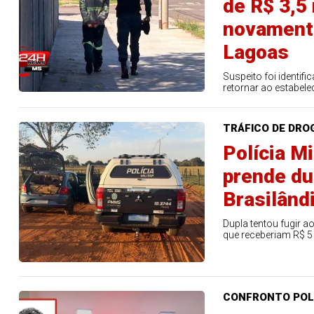
de R$ 3,5
novament
Lagoas
Suspeito foi identi
retornar ao estabele
TRÁFICO DE DRO
Polícia M
prende du
Brasilând
Dupla tentou fugir a
que receberiam R$ 5 
CONFRONTO POL