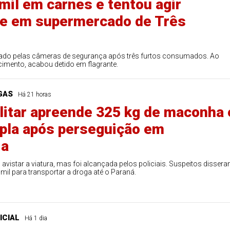
 mil em carnes e tentou agir
e em supermercado de Três
ficado pelas câmeras de segurança após três furtos consumados. Ao
cimento, acabou detido em flagrante.
GAS
Há 21 horas
ilitar apreende 325 kg de maconha 
pla após perseguição em
ia
o avistar a viatura, mas foi alcançada pelos policiais. Suspeitos disser
mil para transportar a droga até o Paraná.
ICIAL
Há 1 dia