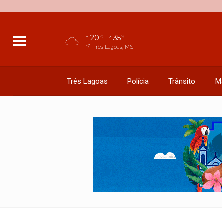
20
35
°C
°C
Três Lagoas, MS
Três Lagoas
Polícia
Trânsito
M