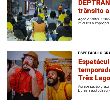
DEPTRAN l
trânsito 
Ação orientou colabo
veículos autopropel
ESPETÁCULO GR
Espetácul
temporad
Três Lag
Apresentação gratu
Libras e audiodescr