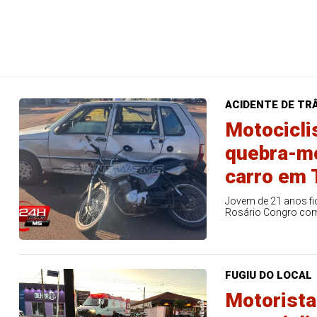
ACIDENTE DE TR
Motocicli
quebra-mo
carro em 
Jovem de 21 anos fic
Rosário Congro com
FUGIU DO LOCAL
Motorista