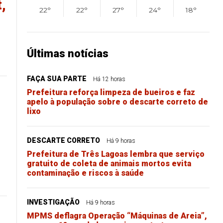
,
22°
22°
27°
24°
18°
Últimas notícias
FAÇA SUA PARTE
Há 12 horas
Prefeitura reforça limpeza de bueiros e faz
apelo à população sobre o descarte correto de
lixo
DESCARTE CORRETO
Há 9 horas
Prefeitura de Três Lagoas lembra que serviço
gratuito de coleta de animais mortos evita
contaminação e riscos à saúde
INVESTIGAÇÃO
Há 9 horas
MPMS deflagra Operação “Máquinas de Areia”,