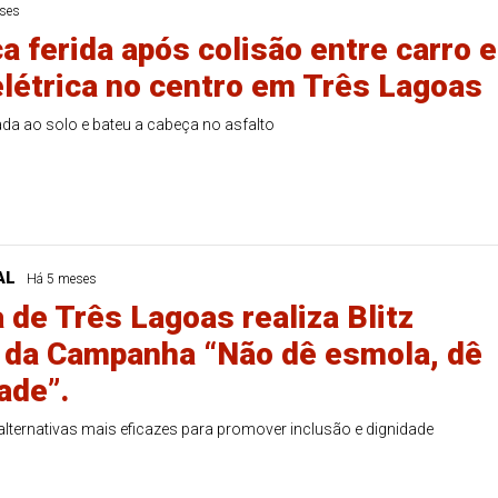
ses
a ferida após colisão entre carro e
 elétrica no centro em Três Lagoas
ada ao solo e bateu a cabeça no asfalto
AL
Há 5 meses
Duplasena
 de Três Lagoas realiza Blitz
8/26)
Concurso 2992 (05/08/26)
 da Campanha “Não dê esmola, dê
2
27
33
10
14
16
21
30
31
ade”.
0
56
61
Ver detalhes
ternativas mais eficazes para promover inclusão e dignidade
74
93