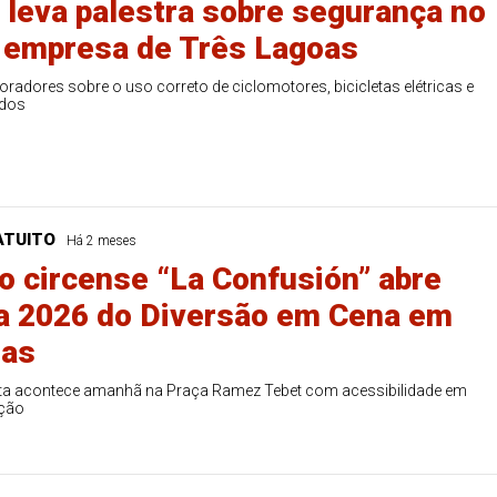
eva palestra sobre segurança no
a empresa de Três Lagoas
radores sobre o uso correto de ciclomotores, bicicletas elétricas e
idos
ATUITO
Há 2 meses
o circense “La Confusión” abre
a 2026 do Diversão em Cena em
oas
ita acontece amanhã na Praça Ramez Tebet com acessibilidade em
ição