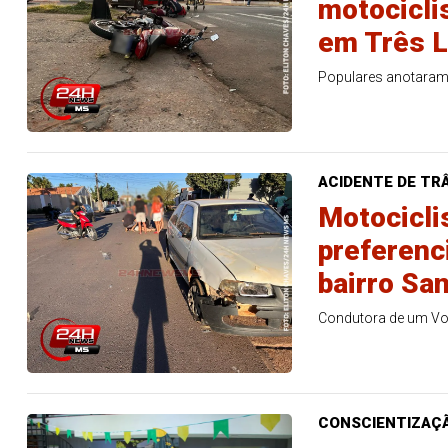
motocicli
em Três 
Populares anotaram 
ACIDENTE DE TR
Motociclis
preferenci
bairro Sa
Condutora de um Vol
CONSCIENTIZAÇ