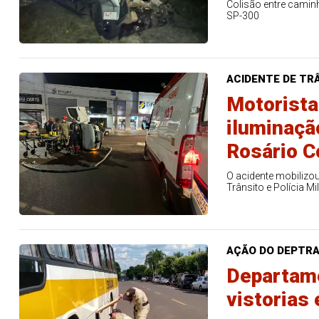
Colisão entre caminh
SP-300
ACIDENTE DE TR
Motorista
iluminaçã
Rosário C
O acidente mobilizo
Trânsito e Polícia Mil
AÇÃO DO DEPTR
Departame
vistorias