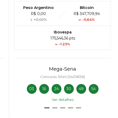
Peso Argentino
Bitcoin
R$ 0,00
R$ 347,709,94
+0,00%
-0,64%
Ibovespa
175,546,36 pts
-1.23%
Mega-Sena
Concurso 3040 (04/08/26)
03
16
24
30
49
54
Ver detalhes