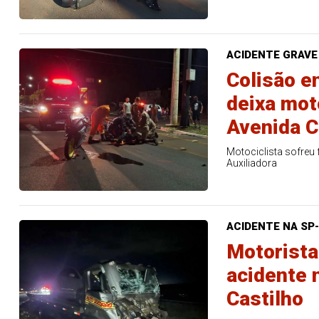
ACIDENTE GRAVE
Colisão e
deixa mot
Avenida C
Motociclista sofreu 
Auxiliadora
ACIDENTE NA SP
Motorista
acidente 
Castilho