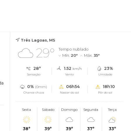
Três Lagoas, MS
29°
Tempo nublado
Mín.
20°
Máx.
35°
28°
1.52
23%
km/h
Sensação
Vento
Umidade
da
0%
06h54
18h10
(0mm)
Chance chuva
Nascer do sol
Pôr do sol
Sexta
Sábado
Domingo
Segunda
Terça
38°
39°
39°
37°
33°