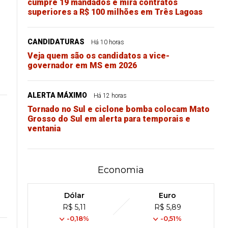
cumpre 19 mandados e mira contratos
superiores a R$ 100 milhões em Três Lagoas
CANDIDATURAS
Há 10 horas
Veja quem são os candidatos a vice-
governador em MS em 2026
ALERTA MÁXIMO
Há 12 horas
Tornado no Sul e ciclone bomba colocam Mato
Grosso do Sul em alerta para temporais e
ventania
Economia
Dólar
Euro
R$ 5,11
R$ 5,89
-0,18%
-0,51%