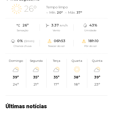
26°
Tempo limpo
Mín.
20°
Máx.
37°
26°
3.37
43%
km/h
Sensação
Vento
Umidade
0%
06h53
18h10
(0mm)
Chance chuva
Nascer do sol
Pôr do sol
Domingo
Segunda
Terça
Quarta
Quinta
39°
35°
35°
38°
39°
24°
21°
17°
18°
23°
Últimas notícias