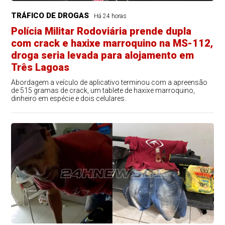
TRÁFICO DE DROGAS
Há 24 horas
Polícia Militar Rodoviária prende dupla
com crack e haxixe marroquino na MS-112,
droga seria levada para alojamento em
Três Lagoas
Abordagem a veículo de aplicativo terminou com a apreensão
de 515 gramas de crack, um tablete de haxixe marroquino,
dinheiro em espécie e dois celulares.