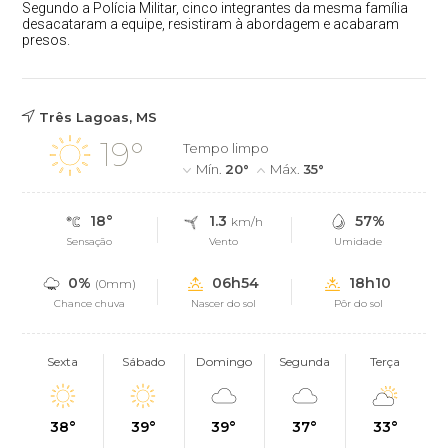
Segundo a Polícia Militar, cinco integrantes da mesma família
desacataram a equipe, resistiram à abordagem e acabaram
presos.
Três Lagoas, MS
19°
Tempo limpo
Mín.
20°
Máx.
35°
18°
1.3
57%
km/h
Sensação
Vento
Umidade
0%
06h54
18h10
(0mm)
Chance chuva
Nascer do sol
Pôr do sol
Sexta
Sábado
Domingo
Segunda
Terça
38°
39°
39°
37°
33°