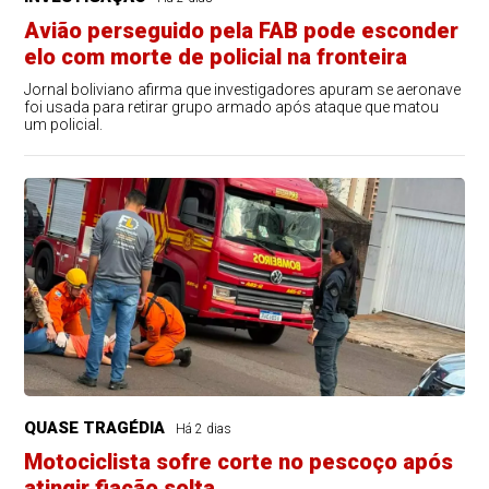
Avião perseguido pela FAB pode esconder
elo com morte de policial na fronteira
Jornal boliviano afirma que investigadores apuram se aeronave
foi usada para retirar grupo armado após ataque que matou
um policial.
QUASE TRAGÉDIA
Há 2 dias
Motociclista sofre corte no pescoço após
atingir fiação solta