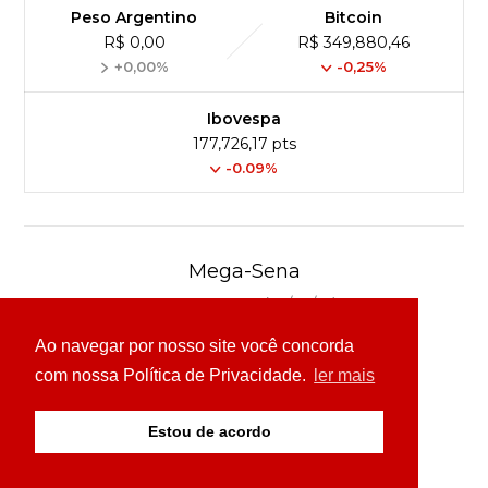
Peso Argentino
Bitcoin
R$ 0,00
R$ 349,880,46
+0,00%
-0,25%
Ibovespa
177,726,17 pts
-0.09%
Mega-Sena
Concurso 3040 (04/08/26)
Ao navegar por nosso site você concorda
03
16
24
30
49
54
com nossa Política de Privacidade.
ler mais
Ver detalhes
Estou de acordo