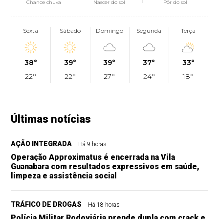
Chance chuva
Nascer do sol
Pôr do sol
Sexta
Sábado
Domingo
Segunda
Terça
38°
39°
39°
37°
33°
22°
22°
27°
24°
18°
Últimas notícias
AÇÃO INTEGRADA
Há 9 horas
Operação Approximatus é encerrada na Vila
Guanabara com resultados expressivos em saúde,
limpeza e assistência social
TRÁFICO DE DROGAS
Há 18 horas
Polícia Militar Rodoviária prende dupla com crack e