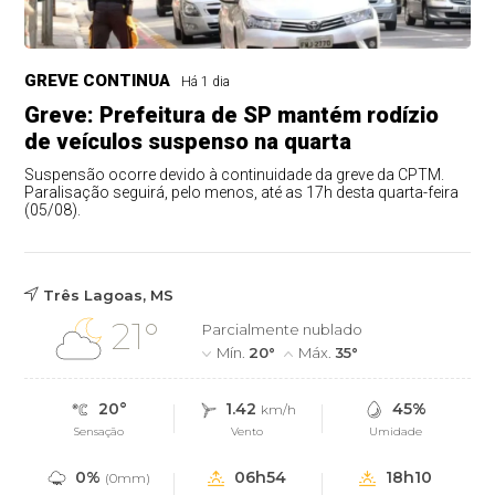
GREVE CONTINUA
Há 1 dia
Greve: Prefeitura de SP mantém rodízio
de veículos suspenso na quarta
Suspensão ocorre devido à continuidade da greve da CPTM.
Paralisação seguirá, pelo menos, até as 17h desta quarta-feira
(05/08).
Três Lagoas, MS
21°
Parcialmente nublado
Mín.
20°
Máx.
35°
20°
1.42
45%
km/h
Sensação
Vento
Umidade
0%
06h54
18h10
(0mm)