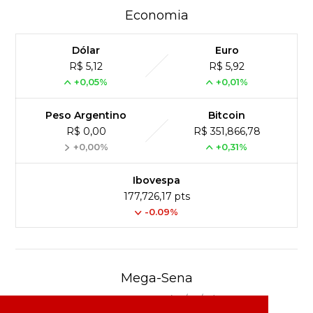
Economia
Dólar
Euro
R$ 5,12
R$ 5,92
+0,05%
+0,01%
Peso Argentino
Bitcoin
R$ 0,00
R$ 351,866,78
+0,00%
+0,31%
Ibovespa
177,726,17 pts
-0.09%
Mega-Sena
Concurso 3040 (04/08/26)