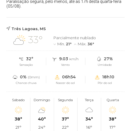
Paralisação seguirá, pelo menos, até as 17h desta quarta-feira
(05/08).
Três Lagoas, MS
33°
Parcialmente nublado
Mín.
21°
Máx.
36°
32°
9.03
27%
km/h
Sensação
Vento
Umidade
0%
06h54
18h10
(0mm)
Chance chuva
Nascer do sol
Pôr do sol
Sábado
Domingo
Segunda
Terça
Quarta
38°
40°
37°
34°
38°
21°
24°
22°
16°
17°