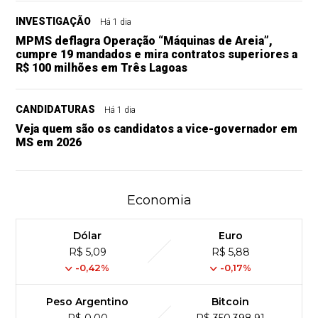
INVESTIGAÇÃO
Há 1 dia
MPMS deflagra Operação “Máquinas de Areia”,
cumpre 19 mandados e mira contratos superiores a
R$ 100 milhões em Três Lagoas
CANDIDATURAS
Há 1 dia
Veja quem são os candidatos a vice-governador em
MS em 2026
Economia
Dólar
Euro
R$ 5,09
R$ 5,88
-0,42%
-0,17%
Peso Argentino
Bitcoin
R$ 0,00
R$ 350,398,91