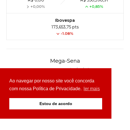
+0,00%
+0,85%
Ibovespa
173,653,75 pts
-1.08%
Mega-Sena
Concurso 3041 (06/08/26)
Ao navegar por nosso site você concorda
16
21
24
31
43
54
com nossa Política de Privacidade.
ler mais
Ver detalhes
Estou de acordo