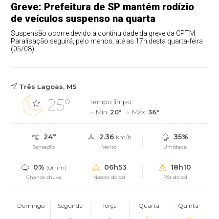
Greve: Prefeitura de SP mantém rodízio
de veículos suspenso na quarta
Suspensão ocorre devido à continuidade da greve da CPTM.
Paralisação seguirá, pelo menos, até as 17h desta quarta-feira
(05/08).
Três Lagoas, MS
25°
Tempo limpo
Mín.
20°
Máx.
36°
24°
2.36
35%
km/h
Sensação
Vento
Umidade
0%
06h53
18h10
(0mm)
Chance chuva
Nascer do sol
Pôr do sol
Domingo
Segunda
Terça
Quarta
Quinta