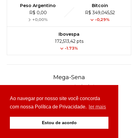
Peso Argentino
Bitcoin
R$ 0,00
R$ 349,045,52
+0,00%
-0,29%
Ibovespa
172,513,42 pts
-1.73%
Mega-Sena
Concurso 3041 (06/08/26)
Ao navegar por nosso site você concorda
16
21
24
31
43
54
com nossa Política de Privacidade.
ler mais
Ver detalhes
Estou de acordo