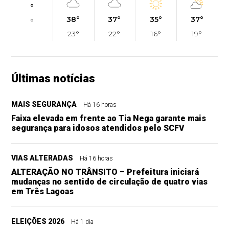
°
38°
37°
35°
37°
°
23°
22°
16°
19°
Últimas notícias
MAIS SEGURANÇA
Há 16 horas
Faixa elevada em frente ao Tia Nega garante mais
segurança para idosos atendidos pelo SCFV
VIAS ALTERADAS
Há 16 horas
ALTERAÇÃO NO TRÂNSITO – Prefeitura iniciará
mudanças no sentido de circulação de quatro vias
em Três Lagoas
ELEIÇÕES 2026
Há 1 dia