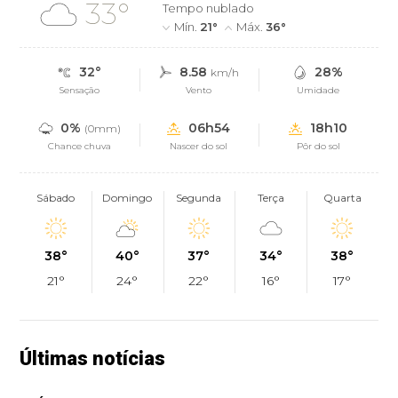
33°
Tempo nublado
Mín.
21°
Máx.
36°
32°
8.58
28%
km/h
Sensação
Vento
Umidade
0%
06h54
18h10
(0mm)
Chance chuva
Nascer do sol
Pôr do sol
Sábado
Domingo
Segunda
Terça
Quarta
38°
40°
37°
34°
38°
21°
24°
22°
16°
17°
Últimas notícias