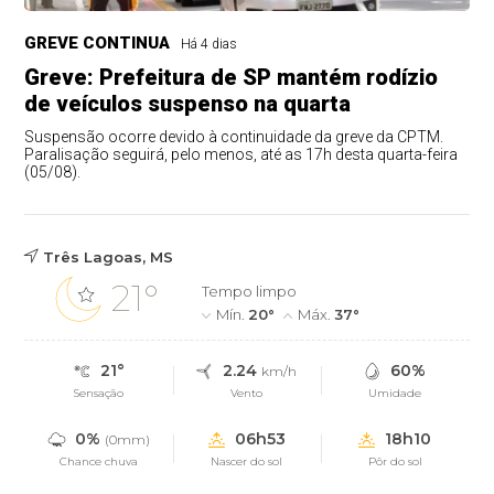
GREVE CONTINUA
Há 4 dias
Greve: Prefeitura de SP mantém rodízio
de veículos suspenso na quarta
Suspensão ocorre devido à continuidade da greve da CPTM.
Paralisação seguirá, pelo menos, até as 17h desta quarta-feira
(05/08).
Três Lagoas, MS
21°
Tempo limpo
Mín.
20°
Máx.
37°
21°
2.24
60%
km/h
Sensação
Vento
Umidade
0%
06h53
18h10
(0mm)
Chance chuva
Nascer do sol
Pôr do sol