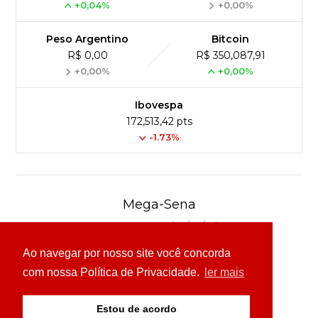
+0,04%
+0,00%
Peso Argentino
Bitcoin
R$ 0,00
R$ 350,087,91
+0,00%
+0,00%
Ibovespa
172,513,42 pts
-1.73%
Mega-Sena
Concurso 3041 (06/08/26)
Ao navegar por nosso site você concorda
16
21
24
31
43
54
com nossa Política de Privacidade.
ler mais
Ver detalhes
Estou de acordo