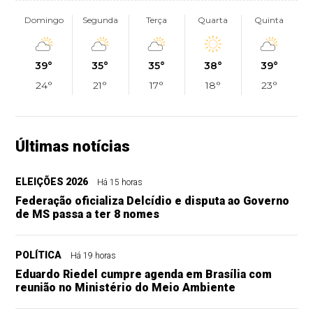
Domingo
Segunda
Terça
Quarta
Quinta
39°
35°
35°
38°
39°
24°
21°
17°
18°
23°
Últimas notícias
ELEIÇÕES 2026
Há 15 horas
Federação oficializa Delcídio e disputa ao Governo
de MS passa a ter 8 nomes
POLÍTICA
Há 19 horas
Eduardo Riedel cumpre agenda em Brasília com
reunião no Ministério do Meio Ambiente