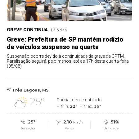
GREVE CONTINUA
Há 6 dias
Greve: Prefeitura de SP mantém rodízio
de veículos suspenso na quarta
Suspensão ocorre devido à continuidade da greve da CPTM.
Paralisação seguirá, pelo menos, até as 17h desta quarta-feira
(05/08).
Três Lagoas, MS
25°
Parcialmente nublado
Mín.
22°
Máx.
36°
25°
2.18
51%
km/h
Sensação
Vento
Umidade