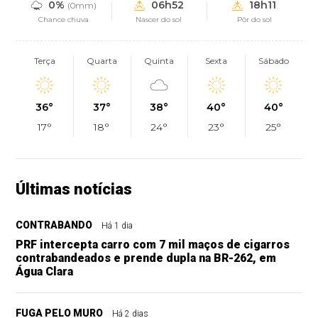
0%
06h52
18h11
(0mm)
Chance chuva
Nascer do sol
Pôr do sol
Terça
Quarta
Quinta
Sexta
Sábado
36°
37°
38°
40°
40°
17°
18°
24°
23°
25°
Últimas notícias
CONTRABANDO
Há 1 dia
PRF intercepta carro com 7 mil maços de cigarros
contrabandeados e prende dupla na BR-262, em
Água Clara
FUGA PELO MURO
Há 2 dias