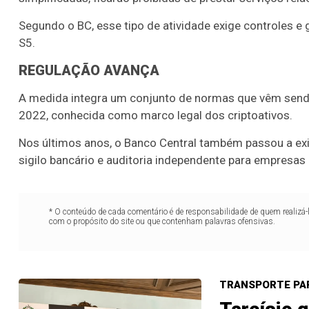
16
20
21
23
35
36
43
49
5
Segundo o BC, esse tipo de atividade exige controles e
S5.
25
63
64
65
70
REGULAÇÃO AVANÇA
er detalhes
Ver detalhes
A medida integra um conjunto de normas que vêm send
2022, conhecida como marco legal dos criptoativos.
Nos últimos anos, o Banco Central também passou a exi
sigilo bancário e auditoria independente para empresas
* O conteúdo de cada comentário é de responsabilidade de quem realizá-
com o propósito do site ou que contenham palavras ofensivas.
TRANSPORTE PA