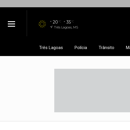
20
35
°C
°C
Três Lagoas, MS
Três Lagoas
Polícia
Trânsito
M