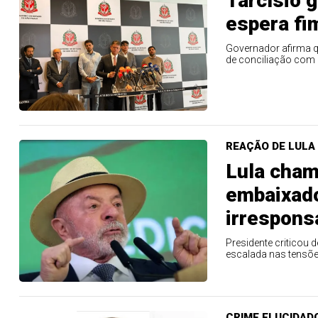
Tarcísio 
espera fi
Governador afirma q
de conciliação com 
REAÇÃO DE LULA
Lula cham
embaixado
irrespons
Presidente criticou
escalada nas tensõe
CRIME ELUCIDAD