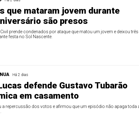
Há 2 dias
os que mataram jovem durante
aniversário são presos
 Civil prende condenados por ataque que matou um jovem e deixou três
ante festa no Sol Nascente.
INUA
Há 2 dias
Lucas defende Gustavo Tubarão
êmica em casamento
cou a repercussão dos votos e afirmou que um episódio não apaga toda 
.