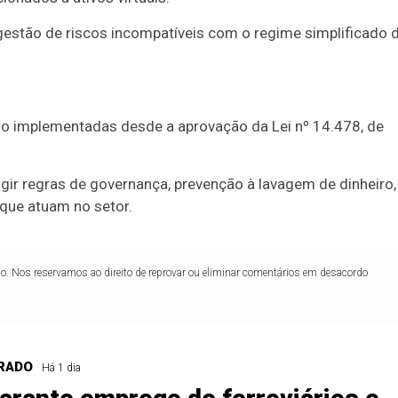
0
56
61
Ver detalhes
 gestão de riscos incompatíveis com o regime simplificado 
74
93
o implementadas desde a aprovação da Lei nº 14.478, de
gir regras de governança, prevenção à lavagem de dinheiro,
 que atuam no setor.
lo. Nos reservamos ao direito de reprovar ou eliminar comentários em desacordo
RADO
Há 1 dia