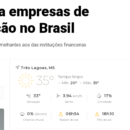
ra empresas de
ão no Brasil
elhantes aos das instituições financeiras
Três Lagoas, MS
35°
Tempo limpo
Mín.
20°
Máx.
35°
33°
3.94
17%
km/h
Sensação
Vento
Umidade
0%
06h54
18h10
(0mm)
Chance chuva
Nascer do sol
Pôr do sol