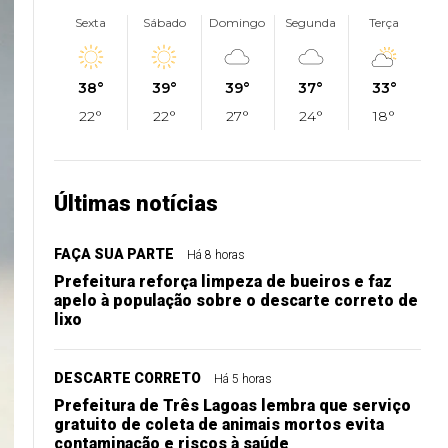
Sexta
Sábado
Domingo
Segunda
Terça
38°
39°
39°
37°
33°
22°
22°
27°
24°
18°
Últimas notícias
FAÇA SUA PARTE
Há 8 horas
Prefeitura reforça limpeza de bueiros e faz
apelo à população sobre o descarte correto de
lixo
DESCARTE CORRETO
Há 5 horas
Prefeitura de Três Lagoas lembra que serviço
gratuito de coleta de animais mortos evita
contaminação e riscos à saúde