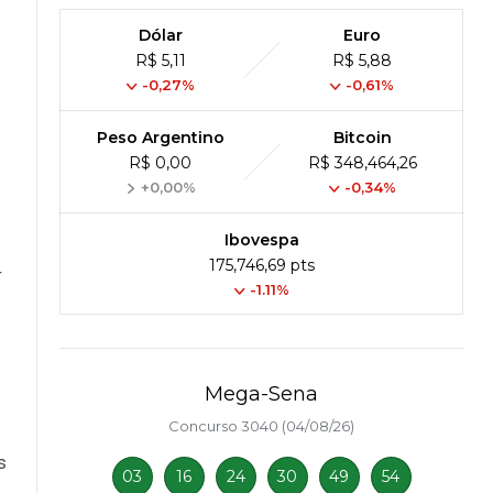
Dólar
Euro
R$ 5,11
R$ 5,88
-0,27%
-0,61%
Peso Argentino
Bitcoin
R$ 0,00
R$ 348,464,26
+0,00%
-0,34%
Ibovespa
175,746,69 pts
r
-1.11%
Mega-Sena
Concurso 3040 (04/08/26)
s
03
16
24
30
49
54