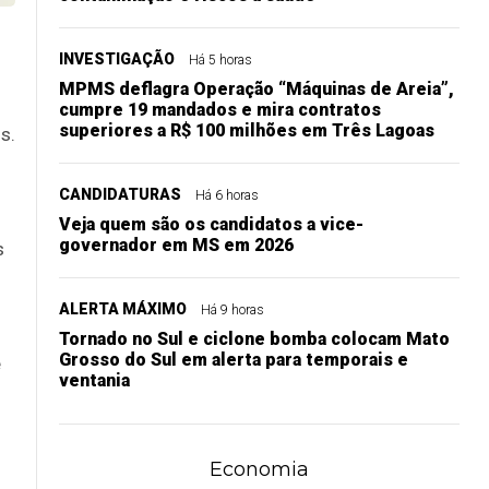
INVESTIGAÇÃO
Há 5 horas
MPMS deflagra Operação “Máquinas de Areia”,
cumpre 19 mandados e mira contratos
superiores a R$ 100 milhões em Três Lagoas
s.
CANDIDATURAS
Há 6 horas
Veja quem são os candidatos a vice-
governador em MS em 2026
s
ALERTA MÁXIMO
Há 9 horas
Tornado no Sul e ciclone bomba colocam Mato
Grosso do Sul em alerta para temporais e
e
ventania
Economia