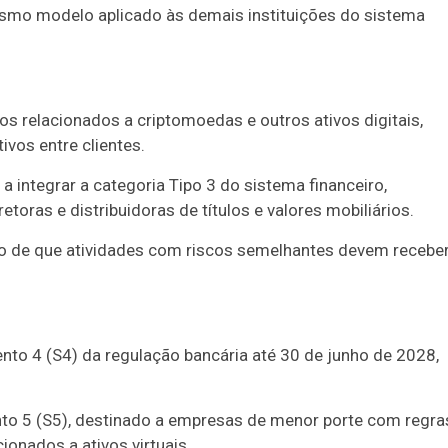
mo modelo aplicado às demais instituições do sistema
s relacionados a criptomoedas e outros ativos digitais,
ivos entre clientes.
integrar a categoria Tipo 3 do sistema financeiro,
toras e distribuidoras de títulos e valores mobiliários.
io de que atividades com riscos semelhantes devem recebe
to 4 (S4) da regulação bancária até 30 de junho de 2028,
Duplasena
8/26)
Concurso 2992 (05/08/26)
o 5 (S5), destinado a empresas de menor porte com regra
2
27
33
10
14
16
21
30
31
cionados a ativos virtuais.