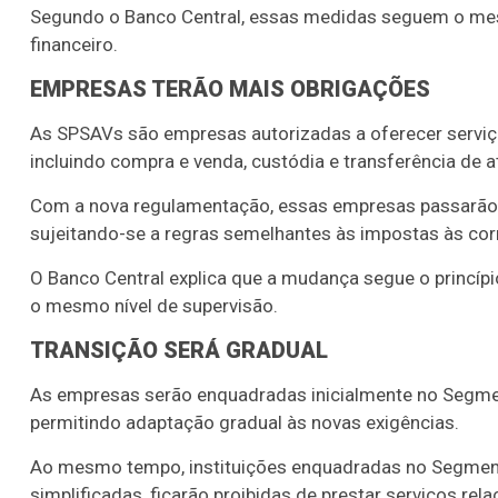
Segundo o Banco Central, essas medidas seguem o mes
financeiro.
EMPRESAS TERÃO MAIS OBRIGAÇÕES
As SPSAVs são empresas autorizadas a oferecer serviço
incluindo compra e venda, custódia e transferência de at
Com a nova regulamentação, essas empresas passarão a 
sujeitando-se a regras semelhantes às impostas às corre
O Banco Central explica que a mudança segue o princíp
o mesmo nível de supervisão.
TRANSIÇÃO SERÁ GRADUAL
As empresas serão enquadradas inicialmente no Segmen
Lotofácil
Lotomania
permitindo adaptação gradual às novas exigências.
o 3754 (05/08/26)
Concurso 2959 (05/0
Ao mesmo tempo, instituições enquadradas no Segment
05
07
08
11
05
08
10
12
2
simplificadas, ficarão proibidas de prestar serviços rela