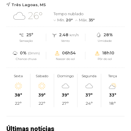
Três Lagoas, MS
26°
Tempo nublado
Mín.
20°
Máx.
35°
25°
2.48
28%
km/h
Sensação
Vento
Umidade
0%
06h54
18h10
(0mm)
Chance chuva
Nascer do sol
Pôr do sol
Sexta
Sábado
Domingo
Segunda
Terça
38°
39°
39°
37°
33°
22°
22°
27°
24°
18°
Últimas notícias