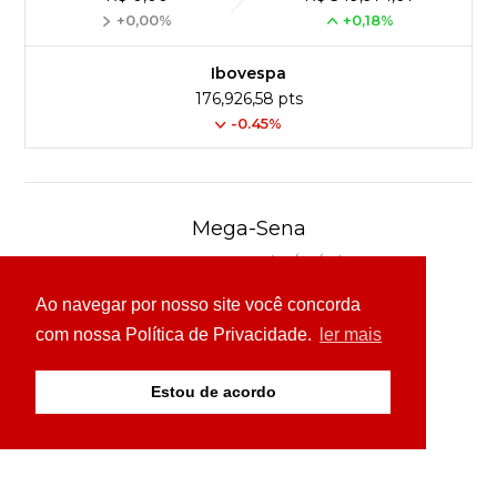
+0,00%
+0,18%
Ibovespa
176,926,58 pts
-0.45%
Mega-Sena
Concurso 3040 (04/08/26)
Ao navegar por nosso site você concorda
03
16
24
30
49
54
com nossa Política de Privacidade.
ler mais
Ver detalhes
Estou de acordo