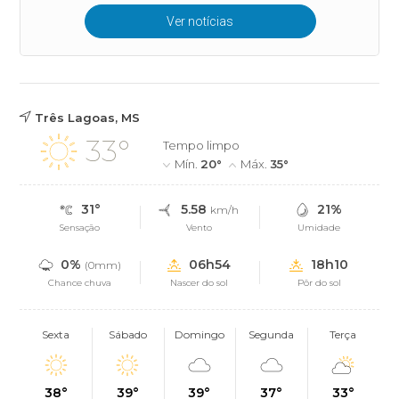
Ver notícias
Três Lagoas, MS
33°
Tempo limpo
Mín.
20°
Máx.
35°
31°
5.58
21%
km/h
Sensação
Vento
Umidade
0%
06h54
18h10
(0mm)
Chance chuva
Nascer do sol
Pôr do sol
Sexta
Sábado
Domingo
Segunda
Terça
38°
39°
39°
37°
33°