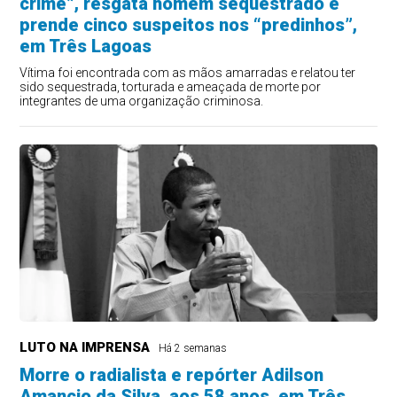
crime”, resgata homem sequestrado e
prende cinco suspeitos nos “predinhos”,
em Três Lagoas
Vítima foi encontrada com as mãos amarradas e relatou ter
sido sequestrada, torturada e ameaçada de morte por
integrantes de uma organização criminosa.
LUTO NA IMPRENSA
Há 2 semanas
Morre o radialista e repórter Adilson
Amancio da Silva, aos 58 anos, em Três