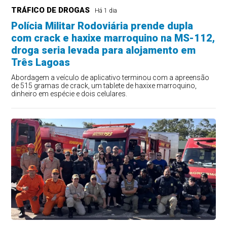
TRÁFICO DE DROGAS
Há 1 dia
Polícia Militar Rodoviária prende dupla
com crack e haxixe marroquino na MS-112,
droga seria levada para alojamento em
Três Lagoas
Abordagem a veículo de aplicativo terminou com a apreensão
de 515 gramas de crack, um tablete de haxixe marroquino,
dinheiro em espécie e dois celulares.