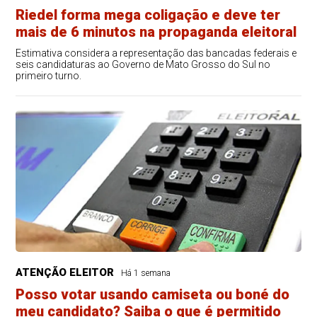
Riedel forma mega coligação e deve ter
mais de 6 minutos na propaganda eleitoral
Estimativa considera a representação das bancadas federais e
seis candidaturas ao Governo de Mato Grosso do Sul no
primeiro turno.
ATENÇÃO ELEITOR
Há 1 semana
Posso votar usando camiseta ou boné do
meu candidato? Saiba o que é permitido