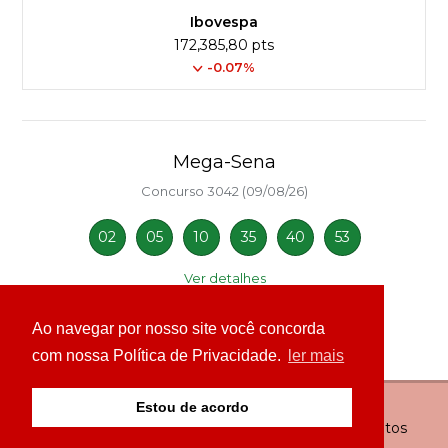
Ibovespa
172,385,80 pts
-0.07%
Mega-Sena
Concurso 3042 (09/08/26)
02
05
10
35
40
53
Ver detalhes
Ao navegar por nosso site você concorda
com nossa Política de Privacidade.
ler mais
Estou de acordo
© Copyright 2026 - 24H News MS - Todos os direitos
reservados