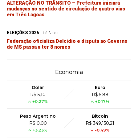
ALTERAÇÃO NO TRÂNSITO – Prefeitura iniciará
mudanças no sentido de circulação de quatro vias
em Três Lagoas
ELEIÇÕES 2026
Há 3 dias
Federação oficializa Delcídio e disputa ao Governo
de MS passa a ter 8 nomes
Economia
Dólar
Euro
R$ 5,10
R$ 5,88
+0,27%
+0,17%
Peso Argentino
Bitcoin
R$ 0,00
R$ 349,150,21
+3,23%
-0,49%