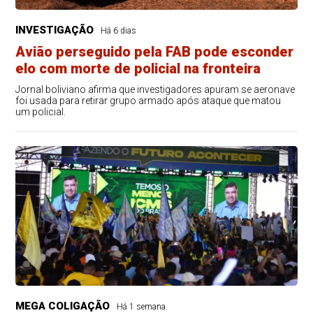
INVESTIGAÇÃO
Há 6 dias
Avião perseguido pela FAB pode esconder
elo com morte de policial na fronteira
Jornal boliviano afirma que investigadores apuram se aeronave
foi usada para retirar grupo armado após ataque que matou
um policial.
MEGA COLIGAÇÃO
Há 1 semana