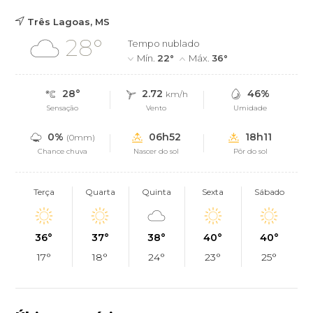
Três Lagoas, MS
28°
Tempo nublado
Mín.
22°
Máx.
36°
28°
2.72
46%
km/h
Sensação
Vento
Umidade
0%
06h52
18h11
(0mm)
Chance chuva
Nascer do sol
Pôr do sol
Terça
Quarta
Quinta
Sexta
Sábado
36°
37°
38°
40°
40°
17°
18°
24°
23°
25°