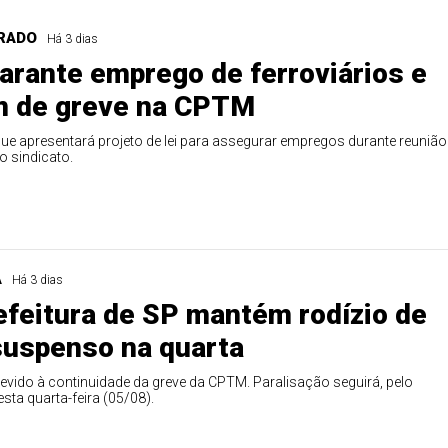
RADO
Há 3 dias
garante emprego de ferroviários e
m de greve na CPTM
ue apresentará projeto de lei para assegurar empregos durante reunião
o sindicato.
Duplasena
8/26)
Concurso 2993 (07/08/26)
A
Há 3 dias
efeitura de SP mantém rodízio de
1
26
27
03
07
08
11
28
50
suspenso na quarta
9
50
57
Ver detalhes
vido à continuidade da greve da CPTM. Paralisação seguirá, pelo
88
91
sta quarta-feira (05/08).