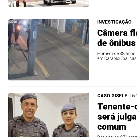
INVESTIGAÇÃO
H
Câmera f
de ônibus
Homem de 38 anos fo
em Carapicuíba; caso 
CASO GISELE
Há 
Tenente-c
será julga
comum