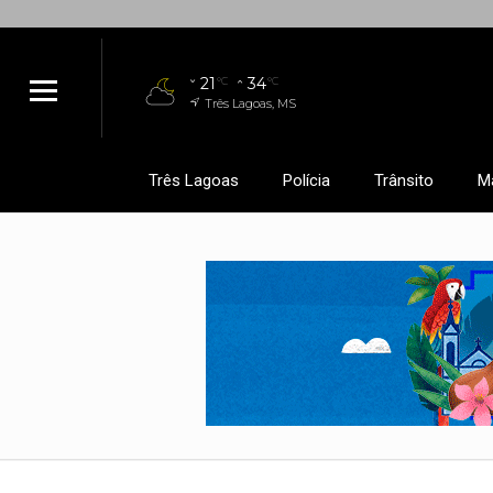
21
34
°C
°C
Três Lagoas, MS
Três Lagoas
Polícia
Trânsito
M