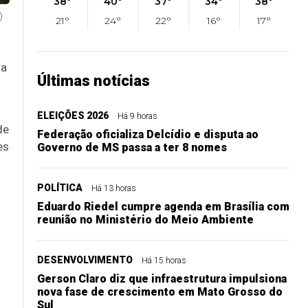
38°
40°
37°
34°
38°
)
21°
24°
22°
16°
17°
ra
Últimas notícias
ELEIÇÕES 2026
Há 9 horas
de
Federação oficializa Delcídio e disputa ao
es
Governo de MS passa a ter 8 nomes
POLÍTICA
Há 13 horas
Eduardo Riedel cumpre agenda em Brasília com
reunião no Ministério do Meio Ambiente
DESENVOLVIMENTO
Há 15 horas
Gerson Claro diz que infraestrutura impulsiona
nova fase de crescimento em Mato Grosso do
Sul