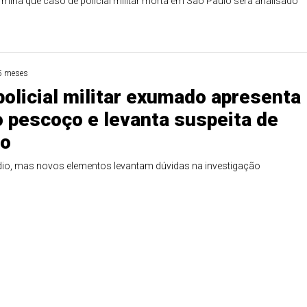
rmina que caso de policial militar morta em São Paulo será analisado
5 meses
policial militar exumado apresenta
 pescoço e levanta suspeita de
io
ídio, mas novos elementos levantam dúvidas na investigação