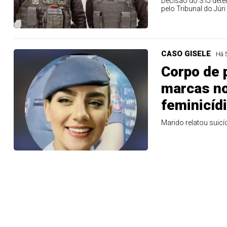
Decisão do STJ dete
pelo Tribunal do Júri
CASO GISELE
Há 
Corpo de 
marcas no
feminicíd
Marido relatou suic