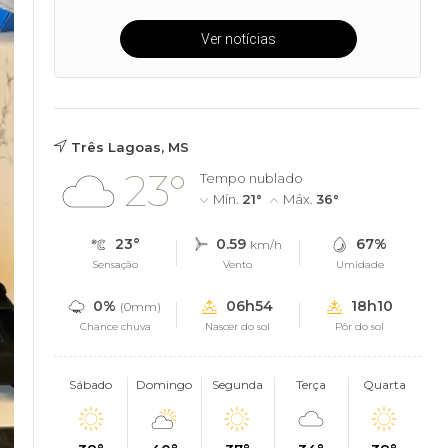
Ver notícias
Três Lagoas, MS
23°
Tempo nublado
Mín.
21°
Máx.
36°
23°
0.59
67%
km/h
Sensação
Vento
Umidade
0%
06h54
18h10
(0mm)
Chance chuva
Nascer do sol
Pôr do sol
Sábado
Domingo
Segunda
Terça
Quarta