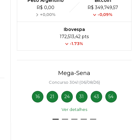
Peso Argentino
Bitcoin
R$ 0,00
R$ 349,749,57
+0,00%
-0,09%
Ibovespa
172,513,42 pts
-1.73%
Mega-Sena
Concurso 3041 (06/08/26)
16
21
24
31
43
54
Ver detalhes