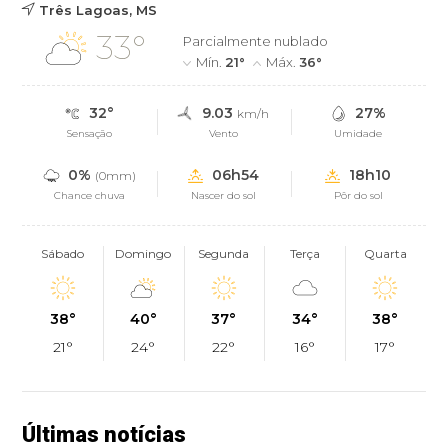
Três Lagoas, MS
33°
Parcialmente nublado
Mín.
21°
Máx.
36°
32°
9.03
27%
km/h
Sensação
Vento
Umidade
0%
06h54
18h10
(0mm)
Chance chuva
Nascer do sol
Pôr do sol
Sábado
Domingo
Segunda
Terça
Quarta
38°
40°
37°
34°
38°
21°
24°
22°
16°
17°
Últimas notícias