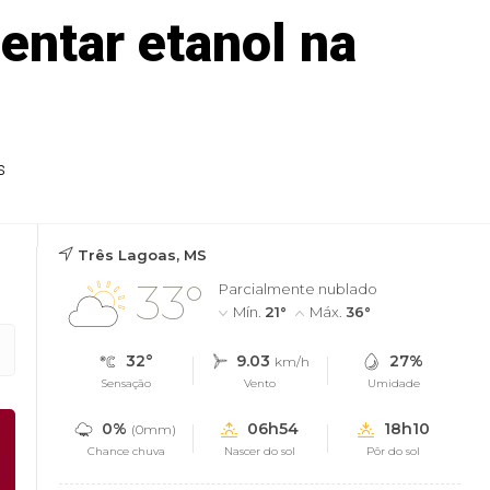
entar etanol na
s
Três Lagoas, MS
33°
Parcialmente nublado
Mín.
21°
Máx.
36°
32°
9.03
27%
km/h
Sensação
Vento
Umidade
0%
06h54
18h10
(0mm)
Chance chuva
Nascer do sol
Pôr do sol