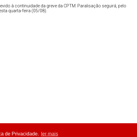
vido à continuidade da greve da CPTM. Paralisação seguirá, pelo
sta quarta-feira (05/08).
ca de Privacidade.
ler mais