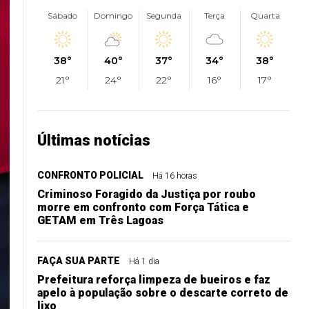
Sábado
Domingo
Segunda
Terça
Quarta
38°
40°
37°
34°
38°
21°
24°
22°
16°
17°
Últimas notícias
CONFRONTO POLICIAL
Há 16 horas
Criminoso Foragido da Justiça por roubo
morre em confronto com Força Tática e
GETAM em Três Lagoas
FAÇA SUA PARTE
Há 1 dia
Prefeitura reforça limpeza de bueiros e faz
apelo à população sobre o descarte correto de
lixo