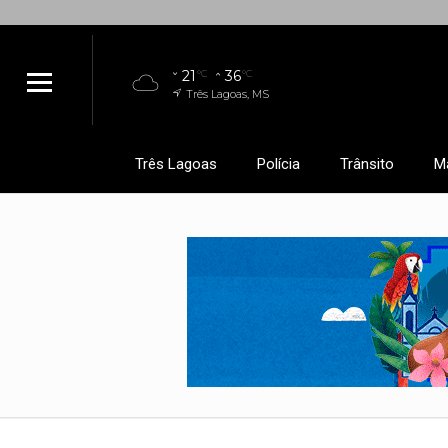
21
36
°C
°C
Três Lagoas, MS
Três Lagoas
Polícia
Trânsito
M