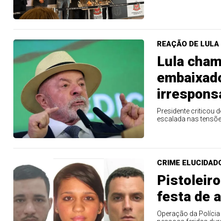
20
22
23
24
35
36
43
49
5
25
63
64
65
70
REAÇÃO DE LULA
er detalhes
Ver detalhes
Lula cham
embaixado
irrespons
Presidente criticou
escalada nas tensõe
CRIME ELUCIDAD
Pistoleir
festa de 
Operação da Polícia