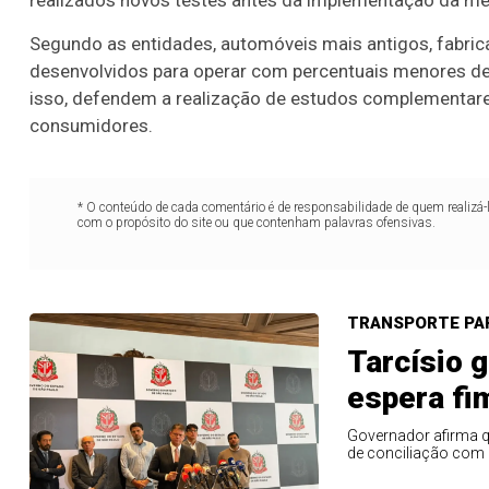
realizados novos testes antes da implementação da me
Segundo as entidades, automóveis mais antigos, fabric
desenvolvidos para operar com percentuais menores de
isso, defendem a realização de estudos complementares
consumidores.
* O conteúdo de cada comentário é de responsabilidade de quem realizá-
com o propósito do site ou que contenham palavras ofensivas.
TRANSPORTE PA
Tarcísio 
Lotofácil
Lotomania
espera fi
o 3755 (06/08/26)
Concurso 2959 (05/0
Governador afirma q
de conciliação com 
07
08
09
11
05
08
10
12
2