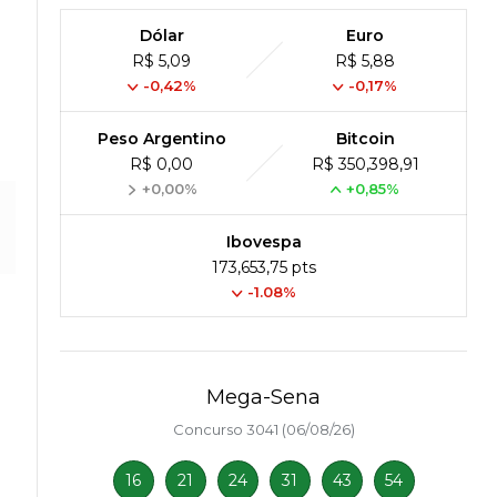
Dólar
Euro
R$ 5,09
R$ 5,88
-0,42%
-0,17%
Peso Argentino
Bitcoin
R$ 0,00
R$ 350,398,91
+0,00%
+0,85%
Ibovespa
173,653,75 pts
-1.08%
Mega-Sena
Concurso 3041 (06/08/26)
16
21
24
31
43
54