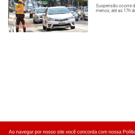
Suspensão ocorre de
menos, até as 17h de
Ao navegar por nosso site você concorda com nossa Políti