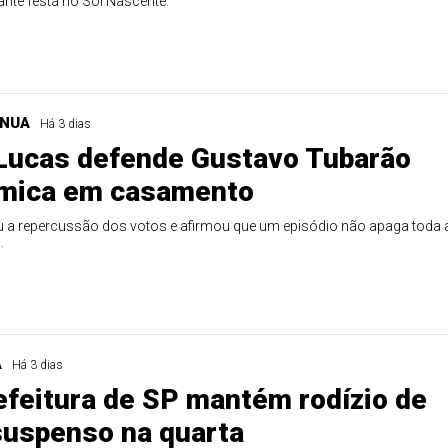
ante festa no Sol Nascente.
INUA
Há 3 dias
Lucas defende Gustavo Tubarão
êmica em casamento
cou a repercussão dos votos e afirmou que um episódio não apaga toda 
.
A
Há 3 dias
efeitura de SP mantém rodízio de
suspenso na quarta