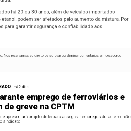
dida.
ados há 20 ou 30 anos, além de veículos importados
 etanol, podem ser afetados pelo aumento da mistura. Por
 para garantir segurança e confiabilidade aos
lo. Nos reservamos ao direito de reprovar ou eliminar comentários em desacordo
RADO
Há 2 dias
garante emprego de ferroviários e
Duplasena
m de greve na CPTM
8/26)
Concurso 2992 (05/08/26)
ue apresentará projeto de lei para assegurar empregos durante reunião
o sindicato.
2
27
33
10
14
16
21
30
31