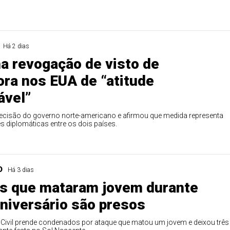
0
56
61
Ver detalhes
74
93
Há 2 dias
a revogação de visto de
ra nos EUA de “atitude
ável”
 decisão do governo norte-americano e afirmou que medida representa
s diplomáticas entre os dois países.
O
Há 3 dias
os que mataram jovem durante
aniversário são presos
 Civil prende condenados por ataque que matou um jovem e deixou três