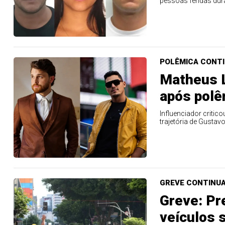
pessoas feridas dur
POLÊMICA CONT
Matheus 
após pol
Influenciador criti
trajetória de Gustavo
GREVE CONTINU
Greve: Pr
veículos 