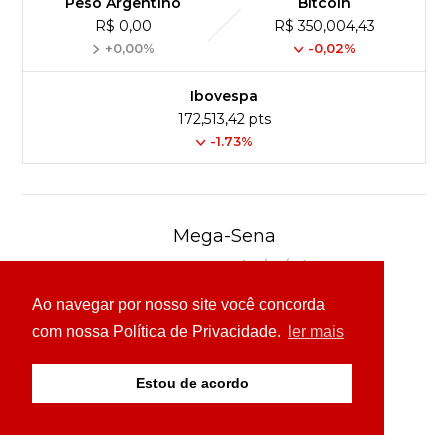
Peso Argentino
Bitcoin
R$ 0,00
R$ 350,004,43
+0,00%
-0,02%
Ibovespa
172,513,42 pts
-1.73%
Mega-Sena
Concurso 3041 (06/08/26)
Ao navegar por nosso site você concorda
16
21
24
31
43
54
com nossa Política de Privacidade.
ler mais
Ver detalhes
Estou de acordo