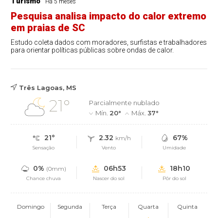
Turismo
Há 5 meses
Pesquisa analisa impacto do calor extremo
em praias de SC
Estudo coleta dados com moradores, surfistas e trabalhadores
para orientar políticas públicas sobre ondas de calor.
Três Lagoas, MS
21°
Parcialmente nublado
Mín.
20°
Máx.
37°
21°
2.32
67%
km/h
Sensação
Vento
Umidade
0%
06h53
18h10
(0mm)
Chance chuva
Nascer do sol
Pôr do sol
Domingo
Segunda
Terça
Quarta
Quinta