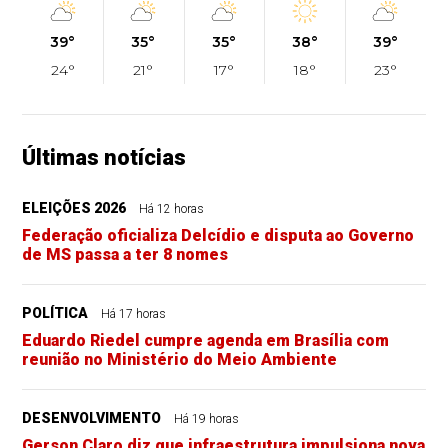
39°
35°
35°
38°
39°
24°
21°
17°
18°
23°
Últimas notícias
ELEIÇÕES 2026
Há 12 horas
Federação oficializa Delcídio e disputa ao Governo
de MS passa a ter 8 nomes
POLÍTICA
Há 17 horas
Eduardo Riedel cumpre agenda em Brasília com
reunião no Ministério do Meio Ambiente
DESENVOLVIMENTO
Há 19 horas
Gerson Claro diz que infraestrutura impulsiona nova