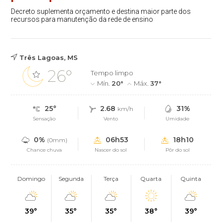
Decreto suplementa orçamento e destina maior parte dos
recursos para manutenção da rede de ensino
Três Lagoas, MS
26°
Tempo limpo
Mín.
20°
Máx.
37°
25°
2.68
31%
km/h
Sensação
Vento
Umidade
0%
06h53
18h10
(0mm)
Chance chuva
Nascer do sol
Pôr do sol
Domingo
Segunda
Terça
Quarta
Quinta
39°
35°
35°
38°
39°