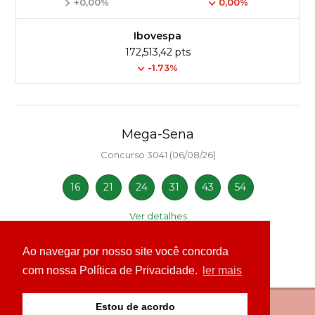
+0,00%
0,00%
Ibovespa
172,513,42 pts
-1.73%
Mega-Sena
Concurso 3041 (06/08/26)
16
21
24
31
43
54
Ver detalhes
Ao navegar por nosso site você concorda
com nossa Política de Privacidade.
ler mais
Estou de acordo