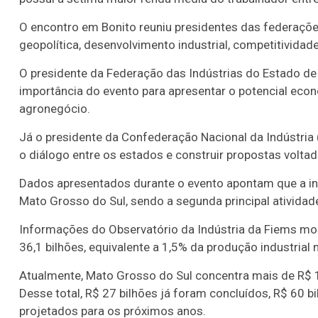
O encontro em Bonito reuniu presidentes das federaçõe
geopolítica, desenvolvimento industrial, competitividad
O presidente da Federação das Indústrias do Estado de
importância do evento para apresentar o potencial econô
agronegócio.
Já o presidente da Confederação Nacional da Indústria (C
o diálogo entre os estados e construir propostas voltad
Dados apresentados durante o evento apontam que a ind
Mato Grosso do Sul, sendo a segunda principal ativida
Lotofácil
Lotomania
Informações do Observatório da Indústria da Fiems mo
36,1 bilhões, equivalente a 1,5% da produção industrial 
o 3756 (07/08/26)
Concurso 2960 (07/0
Atualmente, Mato Grosso do Sul concentra mais de R$ 1
06
09
10
11
11
15
16
18
2
Desse total, R$ 27 bilhões já foram concluídos, R$ 60 
16
19
20
21
29
37
43
46
4
projetados para os próximos anos.