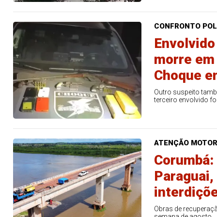
CONFRONTO POL
Envolvido 
morre em 
Choque e
Outro suspeito tamb
terceiro envolvido fo
ATENÇÃO MOTOR
Corumbá: 
Paraguai,
interdiçõ
Obras de recuperaçã
semana de agosto.