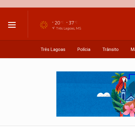
20
37
°C
°C
Três Lagoas, MS
Três Lagoas
Polícia
Trânsito
M