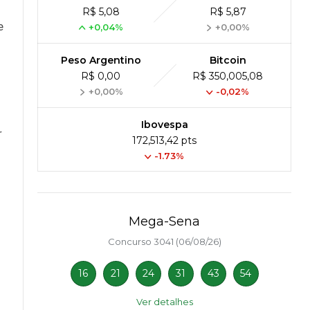
R$ 5,08
R$ 5,87
e
+0,04%
+0,00%
Peso Argentino
Bitcoin
R$ 0,00
R$ 350,005,08
+0,00%
-0,02%
Ibovespa
r
172,513,42 pts
-1.73%
Mega-Sena
Concurso 3041 (06/08/26)
16
21
24
31
43
54
Ver detalhes