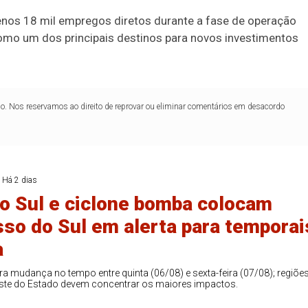
enos 18 mil empregos diretos durante a fase de operação
88
91
mo um dos principais destinos para novos investimentos
lo. Nos reservamos ao direito de reprovar ou eliminar comentários em desacordo
Há 2 dias
o Sul e ciclone bomba colocam
so do Sul em alerta para temporai
a
para mudança no tempo entre quinta (06/08) e sexta-feira (07/08); regiõe
este do Estado devem concentrar os maiores impactos.