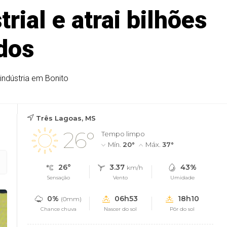
rial e atrai bilhões
dos
indústria em Bonito
Três Lagoas, MS
26°
Tempo limpo
Mín.
20°
Máx.
37°
26°
3.37
43%
km/h
Sensação
Vento
Umidade
0%
06h53
18h10
(0mm)
Chance chuva
Nascer do sol
Pôr do sol