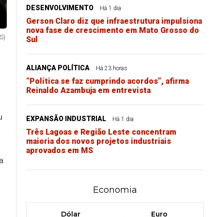
DESENVOLVIMENTO
Há 1 dia
Gerson Claro diz que infraestrutura impulsiona
nova fase de crescimento em Mato Grosso do
S)
Sul
ALIANÇA POLÍTICA
Há 23 horas
“Política se faz cumprindo acordos”, afirma
Reinaldo Azambuja em entrevista
u
EXPANSÃO INDUSTRIAL
Há 1 dia
m
Três Lagoas e Região Leste concentram
maioria dos novos projetos industriais
aprovados em MS
a
Economia
Dólar
Euro