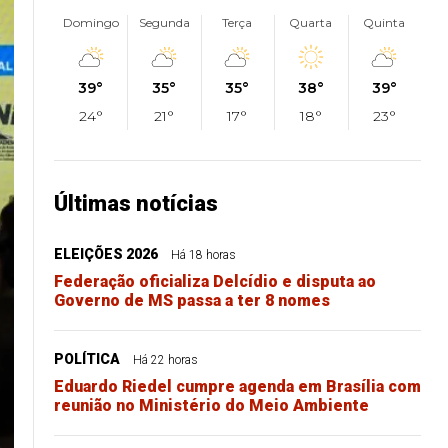
Domingo
Segunda
Terça
Quarta
Quinta
39°
35°
35°
38°
39°
24°
21°
17°
18°
23°
Últimas notícias
ELEIÇÕES 2026
Há 18 horas
Federação oficializa Delcídio e disputa ao
Governo de MS passa a ter 8 nomes
POLÍTICA
Há 22 horas
Eduardo Riedel cumpre agenda em Brasília com
reunião no Ministério do Meio Ambiente