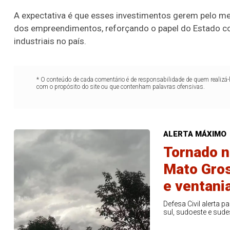
A expectativa é que esses investimentos gerem pelo m
22
60
65
69
78
dos empreendimentos, reforçando o papel do Estado co
er detalhes
Ver detalhes
industriais no país.
* O conteúdo de cada comentário é de responsabilidade de quem realizá-
com o propósito do site ou que contenham palavras ofensivas.
ALERTA MÁXIMO
Tornado n
Mato Gros
e ventani
Defesa Civil alerta 
sul, sudoeste e sud