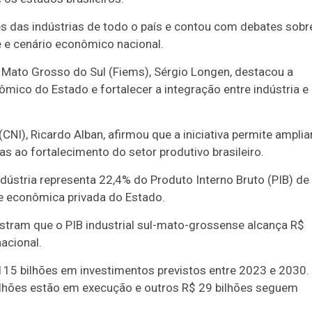
s das indústrias de todo o país e contou com debates sobr
e e cenário econômico nacional.
 Mato Grosso do Sul (Fiems), Sérgio Longen, destacou a
mico do Estado e fortalecer a integração entre indústria e
NI), Ricardo Alban, afirmou que a iniciativa permite amplia
as ao fortalecimento do setor produtivo brasileiro.
ústria representa 22,4% do Produto Interno Bruto (PIB) de
de econômica privada do Estado.
Duplasena
stram que o PIB industrial sul-mato-grossense alcança R$
nacional.
8/26)
Concurso 2993 (07/08/26)
15 bilhões em investimentos previstos entre 2023 e 2030.
1
26
27
03
07
08
11
28
50
bilhões estão em execução e outros R$ 29 bilhões seguem
9
50
57
Ver detalhes