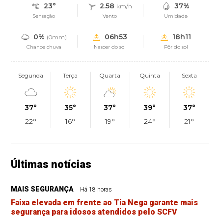
23°
2.58
37%
km/h
Sensação
Vento
Umidade
0%
06h53
18h11
(0mm)
Chance chuva
Nascer do sol
Pôr do sol
Segunda
Terça
Quarta
Quinta
Sexta
37°
35°
37°
39°
37°
22°
16°
19°
24°
21°
Últimas notícias
MAIS SEGURANÇA
Há 18 horas
Faixa elevada em frente ao Tia Nega garante mais
segurança para idosos atendidos pelo SCFV