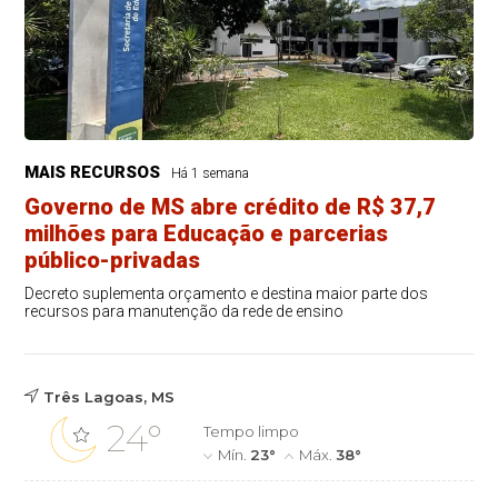
MAIS RECURSOS
Há 1 semana
Governo de MS abre crédito de R$ 37,7
milhões para Educação e parcerias
público-privadas
Decreto suplementa orçamento e destina maior parte dos
recursos para manutenção da rede de ensino
Três Lagoas, MS
24°
Tempo limpo
Mín.
23°
Máx.
38°