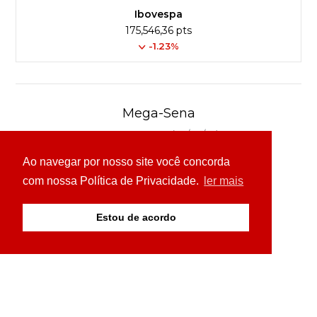
Ibovespa
175,546,36 pts
-1.23%
Mega-Sena
Concurso 3040 (04/08/26)
Ao navegar por nosso site você concorda
03
16
24
30
49
54
com nossa Política de Privacidade.
ler mais
Ver detalhes
Estou de acordo
© Copyright 2026 - 24H News MS - Todos os direitos
reservados