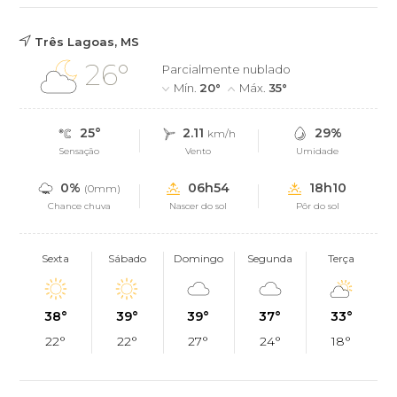
Três Lagoas, MS
26°
Parcialmente nublado
Mín.
20°
Máx.
35°
25°
2.11
29%
km/h
Sensação
Vento
Umidade
0%
06h54
18h10
(0mm)
Chance chuva
Nascer do sol
Pôr do sol
Sexta
Sábado
Domingo
Segunda
Terça
38°
39°
39°
37°
33°
22°
22°
27°
24°
18°