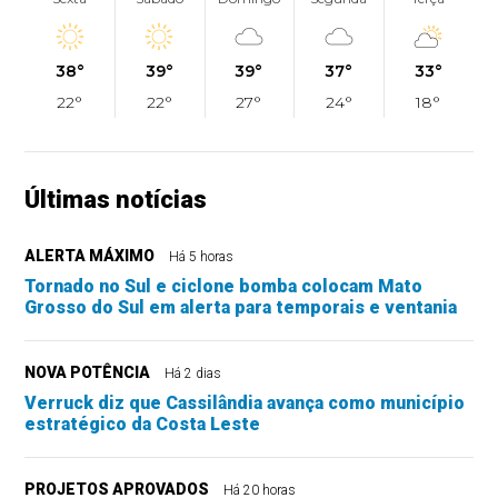
38°
39°
39°
37°
33°
22°
22°
27°
24°
18°
Últimas notícias
ALERTA MÁXIMO
Há 5 horas
Tornado no Sul e ciclone bomba colocam Mato
Grosso do Sul em alerta para temporais e ventania
NOVA POTÊNCIA
Há 2 dias
Verruck diz que Cassilândia avança como município
estratégico da Costa Leste
PROJETOS APROVADOS
Há 20 horas