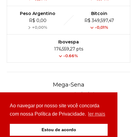
Peso Argentino
Bitcoin
R$ 0,00
R$ 349,597,47
+0,00%
-0,01%
Ibovespa
176,559,27 pts
-0.66%
Mega-Sena
Concurso 3040 (04/08/26)
Ao navegar por nosso site você concorda
03
16
24
30
49
54
com nossa Política de Privacidade.
ler mais
Ver detalhes
Estou de acordo