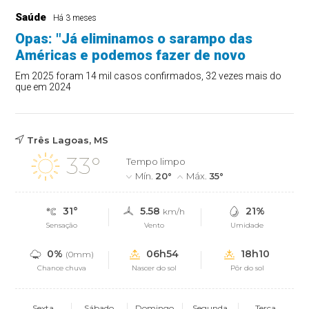
Saúde
Há 3 meses
Opas: "Já eliminamos o sarampo das
Américas e podemos fazer de novo
Em 2025 foram 14 mil casos confirmados, 32 vezes mais do
que em 2024
Três Lagoas, MS
33°
Tempo limpo
Mín.
20°
Máx.
35°
31°
5.58
21%
km/h
Sensação
Vento
Umidade
0%
06h54
18h10
(0mm)
Chance chuva
Nascer do sol
Pôr do sol
Sexta
Sábado
Domingo
Segunda
Terça