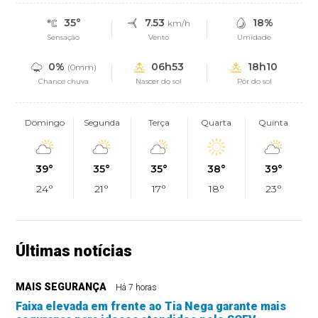
35°
7.53
18%
km/h
Sensação
Vento
Umidade
0%
06h53
18h10
(0mm)
Chance chuva
Nascer do sol
Pôr do sol
Domingo
Segunda
Terça
Quarta
Quinta
39°
35°
35°
38°
39°
24°
21°
17°
18°
23°
Últimas notícias
MAIS SEGURANÇA
Há 7 horas
Faixa elevada em frente ao Tia Nega garante mais