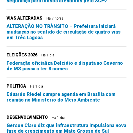
segurança para idosos atendidos pelo SCFV
VIAS ALTERADAS
Há 7 horas
ALTERAÇÃO NO TRÂNSITO – Prefeitura iniciará
mudanças no sentido de circulação de quatro vias
em Três Lagoas
ELEIÇÕES 2026
Há 1 dia
Federação oficializa Delcídio e disputa ao Governo
de MS passa a ter 8 nomes
POLÍTICA
Há 1 dia
Eduardo Riedel cumpre agenda em Brasília com
reunião no Ministério do Meio Ambiente
DESENVOLVIMENTO
Há 1 dia
Gerson Claro diz que infraestrutura impulsiona nova
fase de crescimento em Mato Grosso do Sul