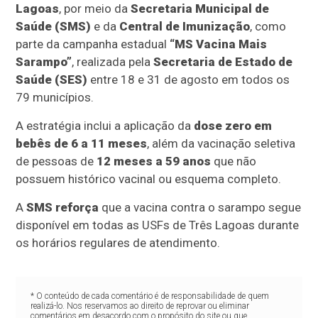
Lagoas
, por meio da
Secretaria Municipal de
Saúde (SMS)
e da
Central de Imunização
, como
parte da campanha estadual
“MS Vacina Mais
Sarampo”
, realizada pela
Secretaria de Estado de
Saúde (SES)
entre 18 e 31 de agosto em todos os
79 municípios.
A estratégia inclui a aplicação da
dose zero em
bebês de 6 a 11 meses
, além da vacinação seletiva
de pessoas de
12 meses a 59 anos
que não
possuem histórico vacinal ou esquema completo.
A
SMS reforça
que a vacina contra o sarampo segue
disponível em todas as USFs de Três Lagoas durante
os horários regulares de atendimento.
* O conteúdo de cada comentário é de responsabilidade de quem
realizá-lo. Nos reservamos ao direito de reprovar ou eliminar
comentários em desacordo com o propósito do site ou que