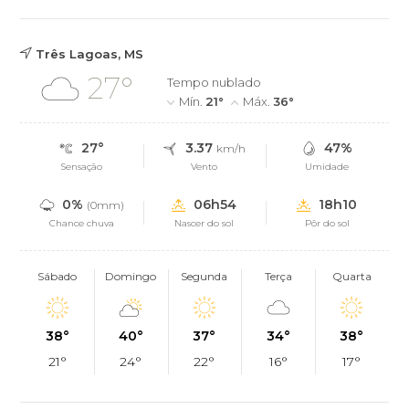
Três Lagoas, MS
27°
Tempo nublado
Mín.
21°
Máx.
36°
27°
3.37
47%
km/h
Sensação
Vento
Umidade
0%
06h54
18h10
(0mm)
Chance chuva
Nascer do sol
Pôr do sol
Sábado
Domingo
Segunda
Terça
Quarta
38°
40°
37°
34°
38°
21°
24°
22°
16°
17°