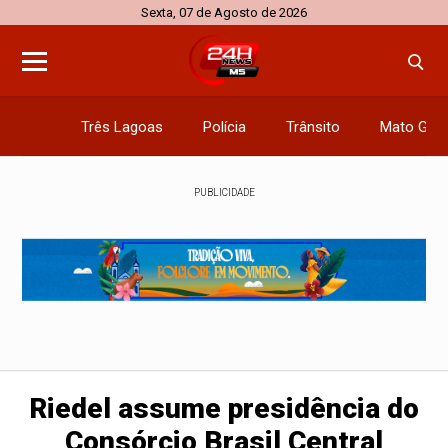
Sexta, 07 de Agosto de 2026
Três Lagoas
Polícia
Trânsito
Mato Gros
PUBLICIDADE
Riedel assume presidência do
Consórcio Brasil Central