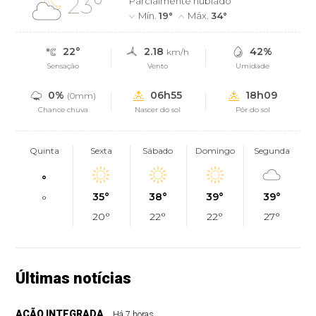
23°
Parcialmente nublado
Mín.
19°
Máx.
34°
22°
2.18
42%
km/h
Sensação
Vento
Umidade
0%
06h55
18h09
(0mm)
Chance chuva
Nascer do sol
Pôr do sol
Quinta
Sexta
Sábado
Domingo
Segunda
°
35°
38°
39°
39°
°
20°
22°
22°
27°
Últimas notícias
AÇÃO INTEGRADA
Há 7 horas