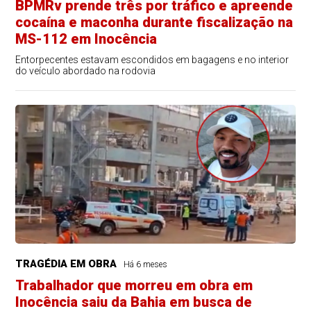
BPMRv prende três por tráfico e apreende
cocaína e maconha durante fiscalização na
MS-112 em Inocência
Entorpecentes estavam escondidos em bagagens e no interior
do veículo abordado na rodovia
TRAGÉDIA EM OBRA
Há 6 meses
Trabalhador que morreu em obra em
Inocência saiu da Bahia em busca de