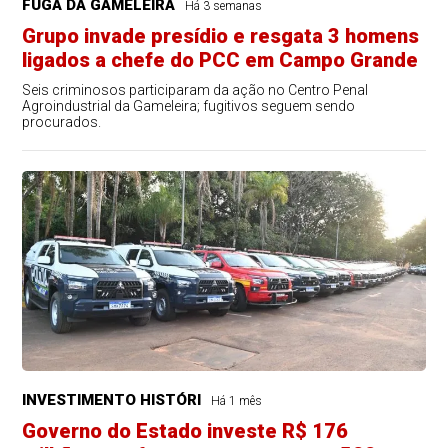
FUGA DA GAMELEIRA
Há 3 semanas
Grupo invade presídio e resgata 3 homens
ligados a chefe do PCC em Campo Grande
Seis criminosos participaram da ação no Centro Penal
Agroindustrial da Gameleira; fugitivos seguem sendo
procurados.
INVESTIMENTO HISTÓRI
Há 1 mês
Governo do Estado investe R$ 176