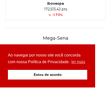
Ibovespa
172,513,42 pts
-1.73%
Mega-Sena
Concurso 3041 (06/08/26)
Ao navegar por nosso site você concorda
16
21
24
31
43
54
com nossa Política de Privacidade.
ler mais
Ver detalhes
Estou de acordo
© Copyright 2026 - 24H News MS - Todos os direitos
reservados