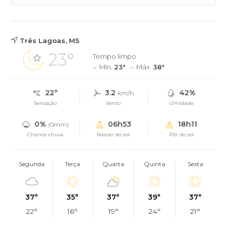
Três Lagoas, MS
23°
Tempo limpo
Mín.
23°
Máx.
38°
22°
3.2
42%
km/h
Sensação
Vento
Umidade
0%
06h53
18h11
(0mm)
Chance chuva
Nascer do sol
Pôr do sol
Segunda
Terça
Quarta
Quinta
Sexta
37°
35°
37°
39°
37°
22°
16°
19°
24°
21°