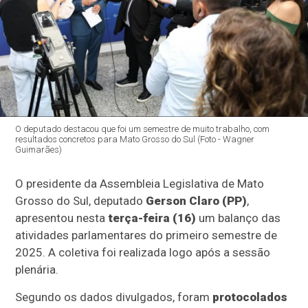
O deputado destacou que foi um semestre de muito trabalho, com
resultados concretos para Mato Grosso do Sul (Foto - Wagner
Guimarães)
O presidente da Assembleia Legislativa de Mato
Grosso do Sul, deputado
Gerson Claro (PP)
,
apresentou nesta
terça-feira (16)
um balanço das
atividades parlamentares do primeiro semestre de
2025. A coletiva foi realizada logo após a sessão
plenária.
Segundo os dados divulgados, foram
protocolados