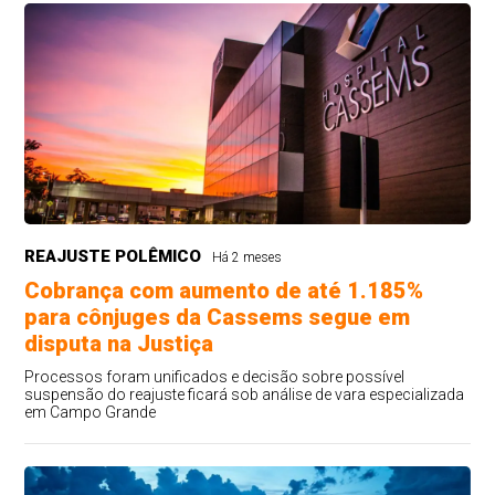
REAJUSTE POLÊMICO
Há 2 meses
Cobrança com aumento de até 1.185%
para cônjuges da Cassems segue em
disputa na Justiça
Processos foram unificados e decisão sobre possível
suspensão do reajuste ficará sob análise de vara especializada
em Campo Grande