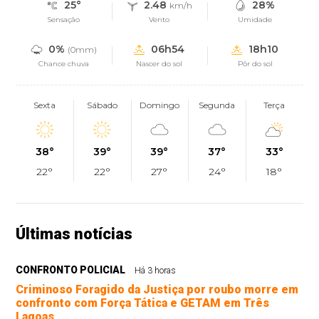
25°
2.48
28%
km/h
Sensação
Vento
Umidade
0%
06h54
18h10
(0mm)
Chance chuva
Nascer do sol
Pôr do sol
Sexta
Sábado
Domingo
Segunda
Terça
38°
39°
39°
37°
33°
22°
22°
27°
24°
18°
Últimas notícias
CONFRONTO POLICIAL
Há 3 horas
Criminoso Foragido da Justiça por roubo morre em
confronto com Força Tática e GETAM em Três
Lagoas