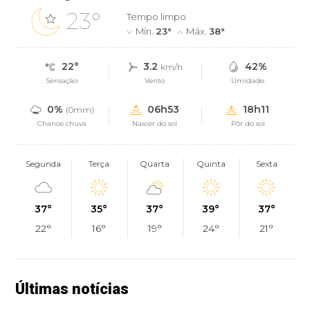
23°
Tempo limpo
Mín.
23°
Máx.
38°
22°
3.2
42%
km/h
Sensação
Vento
Umidade
0%
06h53
18h11
(0mm)
Chance chuva
Nascer do sol
Pôr do sol
Segunda
Terça
Quarta
Quinta
Sexta
37°
35°
37°
39°
37°
22°
16°
19°
24°
21°
Últimas notícias