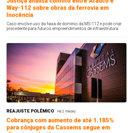
Justiça analisa conflito entre Arauco e
Way-112 sobre obras da ferrovia em
Inocência
Caso envolve uso da faixa de domínio da MS-112 e pode criar
precedente para futuros empreendimentos de infraestrutura.
REAJUSTE POLÊMICO
Há 2 meses
Cobrança com aumento de até 1.185%
para cônjuges da Cassems segue em