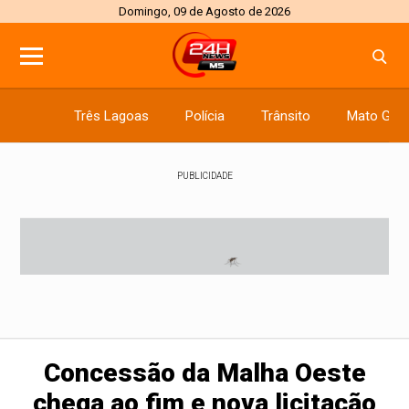
Domingo, 09 de Agosto de 2026
Três Lagoas
Polícia
Trânsito
Mato Gros
PUBLICIDADE
Concessão da Malha Oeste
chega ao fim e nova licitação