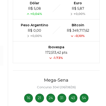
Dólar
Euro
R$ 5,08
R$ 5,87
+0,04%
+0,00%
Peso Argentino
Bitcoin
R$ 0,00
R$ 349,717,62
+0,00%
-0,10%
Ibovespa
172,513,42 pts
-1.73%
Mega-Sena
Concurso 3041 (06/08/26)
16
21
24
31
43
54