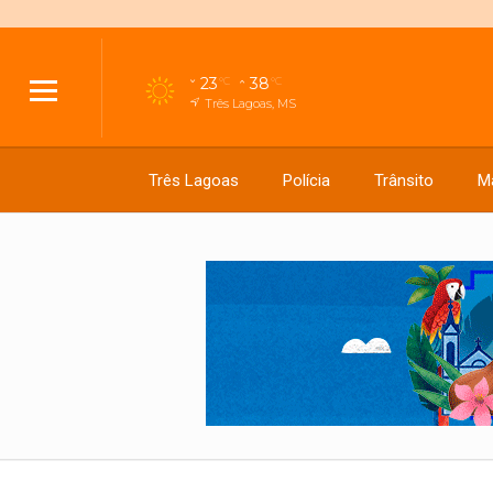
23
38
°C
°C
Três Lagoas, MS
Três Lagoas
Polícia
Trânsito
M