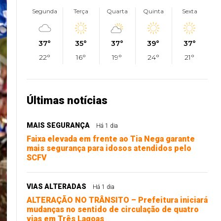
Segunda
Terça
Quarta
Quinta
Sexta
37°
35°
37°
39°
37°
22°
16°
19°
24°
21°
Últimas notícias
MAIS SEGURANÇA
Há 1 dia
Faixa elevada em frente ao Tia Nega garante
mais segurança para idosos atendidos pelo
SCFV
VIAS ALTERADAS
Há 1 dia
ALTERAÇÃO NO TRÂNSITO – Prefeitura iniciará
mudanças no sentido de circulação de quatro
vias em Três Lagoas