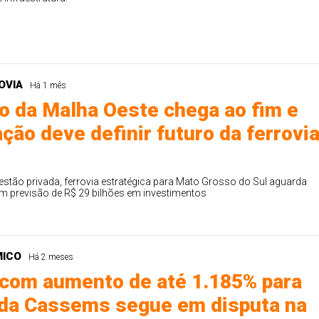
9
50
57
Ver detalhes
88
91
OVIA
Há 1 mês
 da Malha Oeste chega ao fim e
ação deve definir futuro da ferrovi
stão privada, ferrovia estratégica para Mato Grosso do Sul aguarda
 previsão de R$ 29 bilhões em investimentos
MICO
Há 2 meses
com aumento de até 1.185% para
da Cassems segue em disputa na