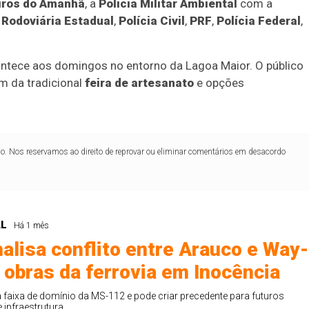
ros do Amanhã
, a
Polícia Militar Ambiental
com a
 Rodoviária Estadual
,
Polícia Civil
,
PRF
,
Polícia Federal
,
ontece aos domingos no entorno da Lagoa Maior. O público
ém da tradicional
feira de artesanato
e opções
lo. Nos reservamos ao direito de reprovar ou eliminar comentários em desacordo
AL
Há 1 mês
Duplasena
nalisa conflito entre Arauco e Way-
8/26)
Concurso 2993 (07/08/26)
 obras da ferrovia em Inocência
1
26
27
03
07
08
11
28
50
 faixa de domínio da MS-112 e pode criar precedente para futuros
infraestrutura.