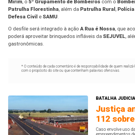
Mirim
, o
5º Grupamento de Bombeiros
com o
Bombei
Patrulha Florestinha
, além da
Patrulha Rural
,
Polícia
Defesa Civil
e
SAMU
.
O desfile será integrado à ação
A Rua é Nossa
, que ac
poderá aproveitar brinquedos infláveis da
SEJUVEL
, al
gastronômicas.
* O conteúdo de cada comentário é de responsabilidade de quem realizá-
com o propósito do site ou que contenham palavras ofensivas.
BATALHA JUDICI
Lotofácil
Lotomania
Justiça a
o 3756 (07/08/26)
Concurso 2960 (07/0
112 sobre
06
09
10
11
11
15
16
18
2
Caso envolve uso da
empreendimentos de 