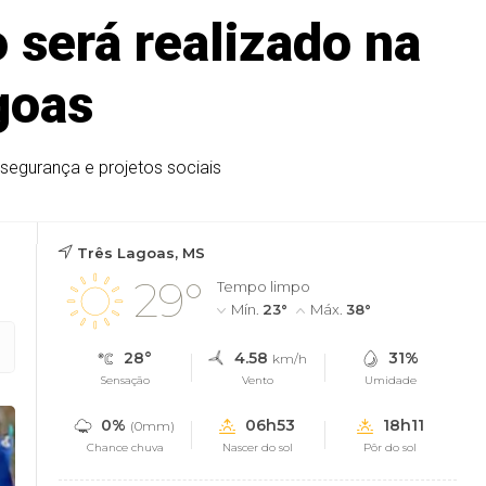
o será realizado na
goas
 segurança e projetos sociais
Três Lagoas, MS
29°
Tempo limpo
Mín.
23°
Máx.
38°
28°
4.58
31%
km/h
Sensação
Vento
Umidade
0%
06h53
18h11
(0mm)
Chance chuva
Nascer do sol
Pôr do sol