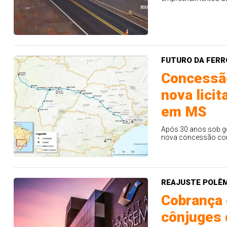
16
19
20
21
29
37
43
46
4
22
60
65
69
78
er detalhes
Ver detalhes
FUTURO DA FERR
Concessão
nova licit
em MS
Após 30 anos sob ge
nova concessão com
REAJUSTE POLÊ
Cobrança 
cônjuges 