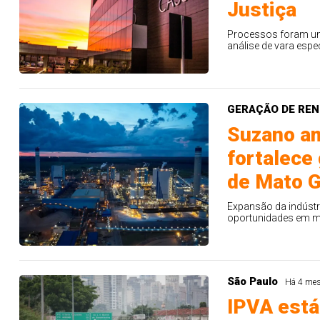
Justiça
Processos foram uni
análise de vara esp
GERAÇÃO DE RE
Suzano am
fortalece
de Mato G
Expansão da indústr
oportunidades em m
São Paulo
Há 4 me
IPVA está