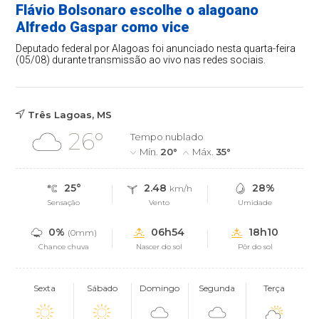
Flávio Bolsonaro escolhe o alagoano
Alfredo Gaspar como vice
Deputado federal por Alagoas foi anunciado nesta quarta-feira
(05/08) durante transmissão ao vivo nas redes sociais.
Três Lagoas, MS
26°
Tempo nublado
Mín.
20°
Máx.
35°
25°
2.48
28%
km/h
Sensação
Vento
Umidade
0%
06h54
18h10
(0mm)
Chance chuva
Nascer do sol
Pôr do sol
Sexta
Sábado
Domingo
Segunda
Terça