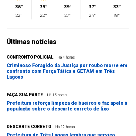
38°
39°
39°
37°
33°
22°
22°
27°
24°
18°
Últimas notícias
CONFRONTO POLICIAL
Há 4 horas
Criminoso Foragido da Justiça por roubo morre em
confronto com Força Tática e GETAM em Três
Lagoas
FAÇA SUA PARTE
Há 15 horas
Prefeitura reforça limpeza de bueiros e faz apelo à
população sobre o descarte correto de lixo
DESCARTE CORRETO
Há 12 horas
Prefeitura de Três Lagoas lembra que serviço