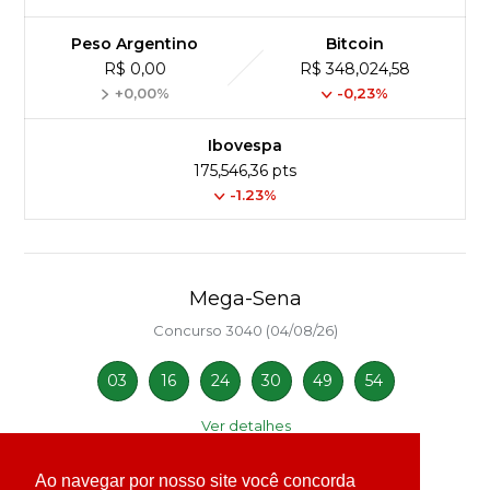
Peso Argentino
Bitcoin
R$ 0,00
R$ 348,024,58
+0,00%
-0,23%
Ibovespa
175,546,36 pts
-1.23%
Mega-Sena
Concurso 3040 (04/08/26)
03
16
24
30
49
54
Ver detalhes
Ao navegar por nosso site você concorda