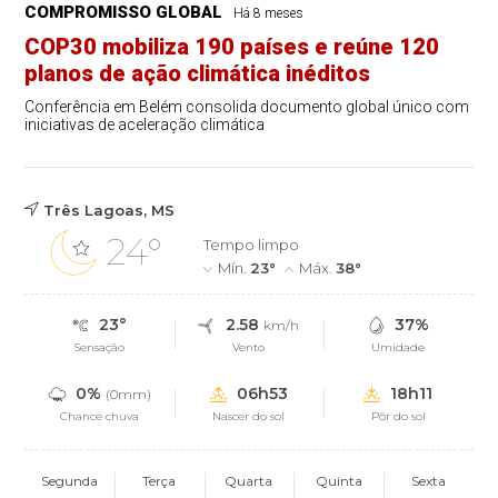
COMPROMISSO GLOBAL
Há 8 meses
COP30 mobiliza 190 países e reúne 120
planos de ação climática inéditos
Conferência em Belém consolida documento global único com
iniciativas de aceleração climática
Três Lagoas, MS
24°
Tempo limpo
Mín.
23°
Máx.
38°
23°
2.58
37%
km/h
Sensação
Vento
Umidade
0%
06h53
18h11
(0mm)
Chance chuva
Nascer do sol
Pôr do sol
Segunda
Terça
Quarta
Quinta
Sexta