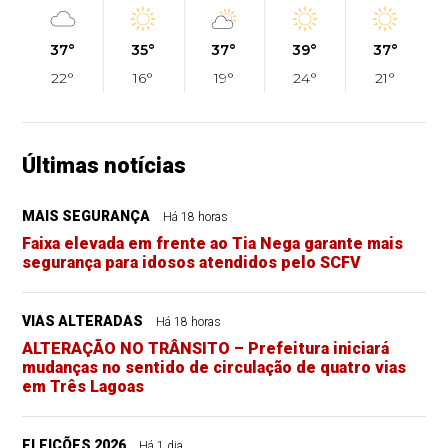
37°
35°
37°
39°
37°
22°
16°
19°
24°
21°
Últimas notícias
MAIS SEGURANÇA
Há 18 horas
Faixa elevada em frente ao Tia Nega garante mais
segurança para idosos atendidos pelo SCFV
VIAS ALTERADAS
Há 18 horas
ALTERAÇÃO NO TRÂNSITO – Prefeitura iniciará
mudanças no sentido de circulação de quatro vias
em Três Lagoas
ELEIÇÕES 2026
Há 1 dia