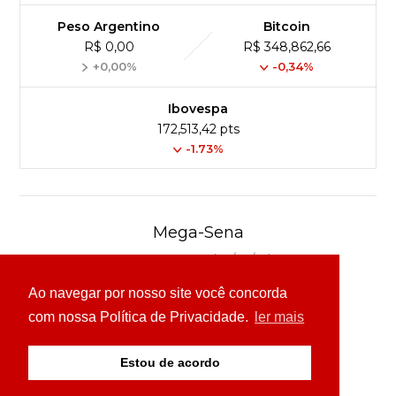
Peso Argentino
Bitcoin
R$ 0,00
R$ 348,862,66
+0,00%
-0,34%
Ibovespa
172,513,42 pts
-1.73%
Mega-Sena
Concurso 3041 (06/08/26)
Ao navegar por nosso site você concorda
16
21
24
31
43
54
com nossa Política de Privacidade.
ler mais
Ver detalhes
Estou de acordo