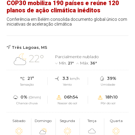
COP30 mobiliza 190 países e reúne 120
planos de ação climática inéditos
Conferência em Belém consolida documento global único com
iniciativas de aceleração climática
Três Lagoas, MS
22°
Parcialmente nublado
Mín.
21°
Máx.
36°
21°
3.3
39%
km/h
Sensação
Vento
Umidade
0%
06h54
18h10
(0mm)
Chance chuva
Nascer do sol
Pôr do sol
Sábado
Domingo
Segunda
Terça
Quarta