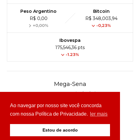
Peso Argentino
Bitcoin
R$ 0,00
R$ 348,003,94
+0,00%
-0,23%
Ibovespa
175,546,36 pts
-1.23%
Mega-Sena
Concurso 3041 (06/08/26)
Ao navegar por nosso site você concorda
16
21
24
31
43
54
com nossa Política de Privacidade.
ler mais
Ver detalhes
Estou de acordo