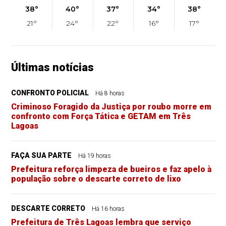
38°
40°
37°
34°
38°
21°
24°
22°
16°
17°
Últimas notícias
CONFRONTO POLICIAL
Há 8 horas
Criminoso Foragido da Justiça por roubo morre em
confronto com Força Tática e GETAM em Três
Lagoas
FAÇA SUA PARTE
Há 19 horas
Prefeitura reforça limpeza de bueiros e faz apelo à
população sobre o descarte correto de lixo
DESCARTE CORRETO
Há 16 horas
Prefeitura de Três Lagoas lembra que serviço