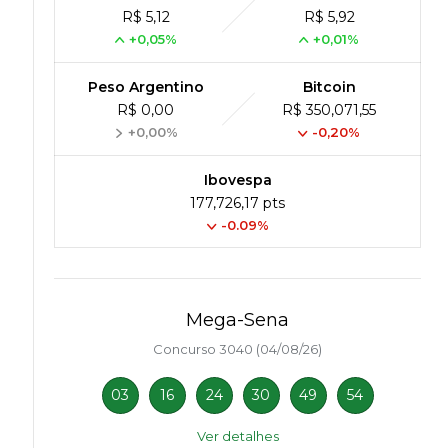
R$ 5,12
R$ 5,92
+0,05%
+0,01%
Peso Argentino
Bitcoin
R$ 0,00
R$ 350,071,55
+0,00%
-0,20%
Ibovespa
177,726,17 pts
-0.09%
.
Mega-Sena
Concurso 3040 (04/08/26)
03
16
24
30
49
54
Ver detalhes