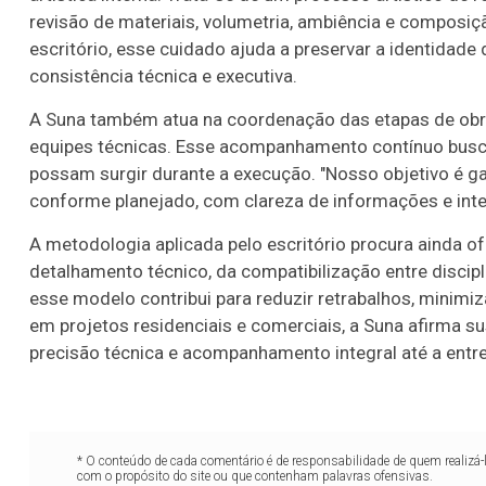
revisão de materiais, volumetria, ambiência e composiç
25
84
88
89
92
escritório, esse cuidado ajuda a preservar a identidad
consistência técnica e executiva.
er detalhes
Ver detalhes
A Suna também atua na coordenação das etapas de obra
equipes técnicas. Esse acompanhamento contínuo busca m
possam surgir durante a execução. "Nosso objetivo é g
conforme planejado, com clareza de informações e integ
A metodologia aplicada pelo escritório procura ainda of
detalhamento técnico, da compatibilização entre discip
esse modelo contribui para reduzir retrabalhos, minimiz
em projetos residenciais e comerciais, a Suna afirma s
precisão técnica e acompanhamento integral até a entreg
* O conteúdo de cada comentário é de responsabilidade de quem realizá-
com o propósito do site ou que contenham palavras ofensivas.