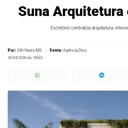
Suna Arquitetura 
Escritório centraliza arquitetura, in
Por:
24h News MS
Fonte:
Agência Dino
23/04/2026 às 16h32