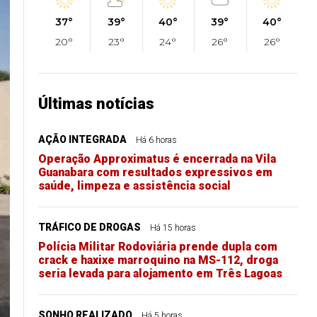
37°
39°
40°
39°
40°
20°
23°
24°
26°
26°
Últimas notícias
AÇÃO INTEGRADA
Há 6 horas
Operação Approximatus é encerrada na Vila
Guanabara com resultados expressivos em
saúde, limpeza e assistência social
TRÁFICO DE DROGAS
Há 15 horas
Polícia Militar Rodoviária prende dupla com
crack e haxixe marroquino na MS-112, droga
seria levada para alojamento em Três Lagoas
SONHO REALIZADO
Há 5 horas