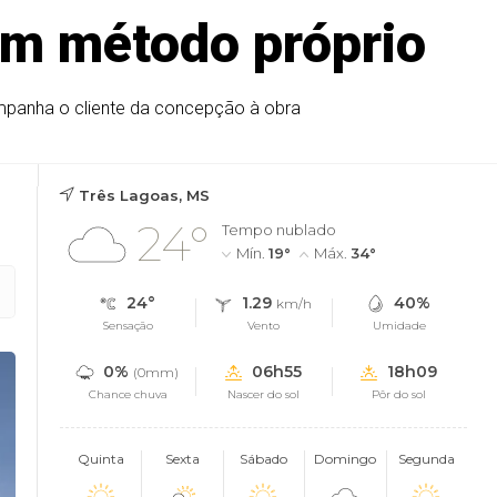
com método próprio
companha o cliente da concepção à obra
Três Lagoas, MS
24°
Tempo nublado
Mín.
19°
Máx.
34°
24°
1.29
40%
km/h
Sensação
Vento
Umidade
0%
06h55
18h09
(0mm)
Chance chuva
Nascer do sol
Pôr do sol
Quinta
Sexta
Sábado
Domingo
Segunda