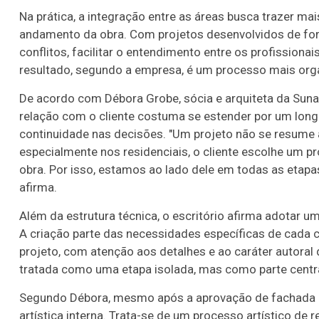
Na prática, a integração entre as áreas busca trazer ma
andamento da obra. Com projetos desenvolvidos de forma
conflitos, facilitar o entendimento entre os profissionai
resultado, segundo a empresa, é um processo mais org
De acordo com Débora Grobe, sócia e arquiteta da Suna 
relação com o cliente costuma se estender por um lon
continuidade nas decisões. "Um projeto não se resume
especialmente nos residenciais, o cliente escolhe um p
obra. Por isso, estamos ao lado dele em todas as etapas,
afirma.
Além da estrutura técnica, o escritório afirma adotar
Lotofácil
Lotomania
A criação parte das necessidades específicas de cada cl
o 3753 (04/08/26)
Concurso 2958 (03/0
projeto, com atenção aos detalhes e ao caráter autoral
tratada como uma etapa isolada, mas como parte centra
06
08
09
14
03
04
07
11
1
Segundo Débora, mesmo após a aprovação de fachada e 
19
21
22
24
33
38
71
73
7
artística interna. Trata-se de um processo artístico de