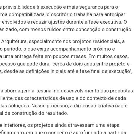
is previsibilidade à execução e mais segurança para o
 compatibilizada, o escritório trabalha para antecipar
s envolvidos e reduzir ajustes durante a fase executiva. O
anizado, com menos ruídos entre concepção e construção.
Arquitetura, especialmente nos projetos residenciais, a
go período, o que exige acompanhamento próximo e
 a uma entrega feita em poucos meses. Em muitos casos,
rocesso que pode durar cerca de dois anos entre projeto e
 desde as definições iniciais até a fase final de execução",
 uma abordagem artesanal no desenvolvimento das propostas
Duplasena
iente, das características de uso e do contexto de cada
8/26)
Concurso 2991 (03/08/26)
 das soluções. Nesse processo, a dimensão criativa não é
l da construção do resultado.
2
21
26
03
23
24
27
37
38
interiores, os projetos ainda atravessam uma etapa
4
78
80
Ver detalhes
 refinamento, em que o conceito é aprofundado a partir da