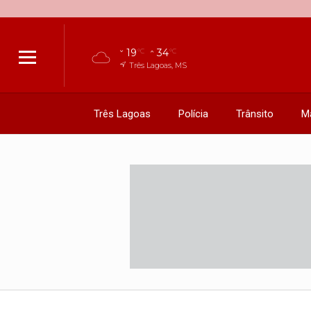
19
34
°C
°C
Três Lagoas, MS
Três Lagoas
Polícia
Trânsito
M