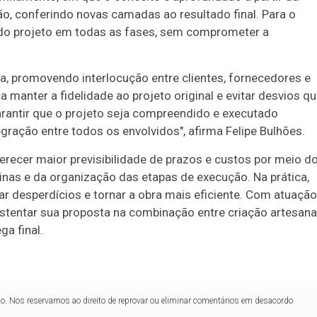
ão, conferindo novas camadas ao resultado final. Para o
94
95
e do projeto em todas as fases, sem comprometer a
, promovendo interlocução entre clientes, fornecedores e
anter a fidelidade ao projeto original e evitar desvios q
arantir que o projeto seja compreendido e executado
ração entre todos os envolvidos", afirma Felipe Bulhões.
erecer maior previsibilidade de prazos e custos por meio d
linas e da organização das etapas de execução. Na prática,
ar desperdícios e tornar a obra mais eficiente. Com atuação
ustentar sua proposta na combinação entre criação artesanal
a final.
lo. Nos reservamos ao direito de reprovar ou eliminar comentários em desacordo