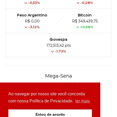
-0,53%
-0,28%
Peso Argentino
Bitcoin
R$ 0,00
R$ 349,439,75
-3,12%
+0,68%
Ibovespa
172,513,42 pts
-1.73%
Mega-Sena
Concurso 3041 (06/08/26)
Ao navegar por nosso site você concorda
16
21
24
31
43
54
com nossa Política de Privacidade.
ler mais
Ver detalhes
Estou de acordo