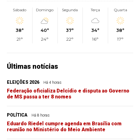
Sábado
Domingo
Segunda
Terça
Quarta
38°
40°
37°
34°
38°
21°
24°
22°
16°
17°
Últimas notícias
ELEIÇÕES 2026
Há 4 horas
Federação oficializa Delcídio e disputa ao Governo
de MS passa a ter 8 nomes
POLÍTICA
Há 8 horas
Eduardo Riedel cumpre agenda em Brasília com
reunião no Ministério do Meio Ambiente