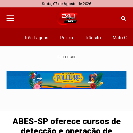
Sexta, 07 de Agosto de 2026
Três Lagoas
Polícia
Trânsito
Mato Gros
PUBLICIDADE
ABES-SP oferece cursos de
detecção e operação de