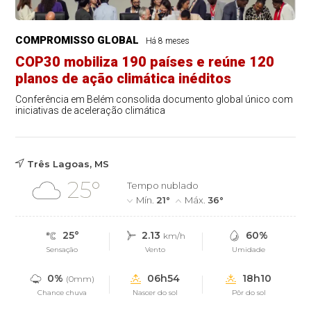
COMPROMISSO GLOBAL
Há 8 meses
COP30 mobiliza 190 países e reúne 120
planos de ação climática inéditos
Conferência em Belém consolida documento global único com
iniciativas de aceleração climática
Três Lagoas, MS
25°
Tempo nublado
Mín.
21°
Máx.
36°
25°
2.13
60%
km/h
Sensação
Vento
Umidade
0%
06h54
18h10
(0mm)
Chance chuva
Nascer do sol
Pôr do sol