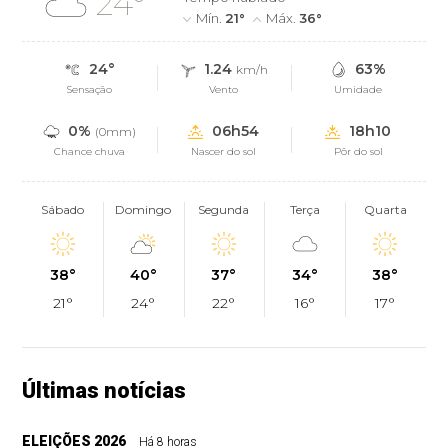
24°
Mín.
21°
Máx.
36°
24°
1.24
63%
km/h
Sensação
Vento
Umidade
0%
06h54
18h10
(0mm)
Chance chuva
Nascer do sol
Pôr do sol
Sábado
Domingo
Segunda
Terça
Quarta
38°
40°
37°
34°
38°
21°
24°
22°
16°
17°
Últimas notícias
ELEIÇÕES 2026
Há 8 horas