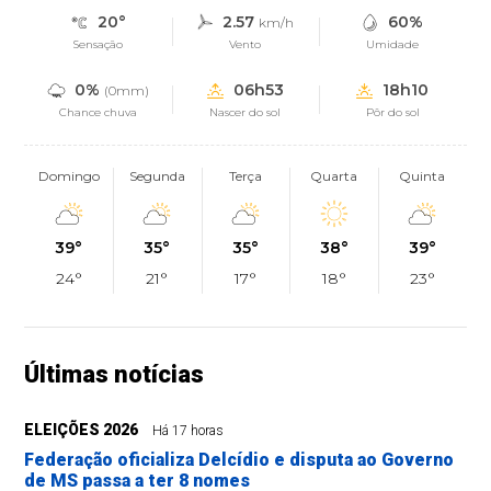
20°
2.57
60%
km/h
Sensação
Vento
Umidade
0%
06h53
18h10
(0mm)
Chance chuva
Nascer do sol
Pôr do sol
Domingo
Segunda
Terça
Quarta
Quinta
39°
35°
35°
38°
39°
24°
21°
17°
18°
23°
Últimas notícias
ELEIÇÕES 2026
Há 17 horas
Federação oficializa Delcídio e disputa ao Governo
de MS passa a ter 8 nomes