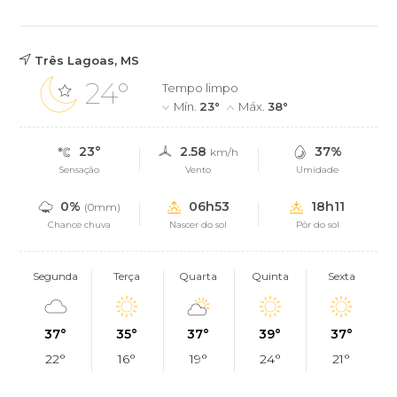
Três Lagoas, MS
24°
Tempo limpo
Mín.
23°
Máx.
38°
23°
2.58
37%
km/h
Sensação
Vento
Umidade
0%
06h53
18h11
(0mm)
Chance chuva
Nascer do sol
Pôr do sol
Segunda
Terça
Quarta
Quinta
Sexta
37°
35°
37°
39°
37°
22°
16°
19°
24°
21°