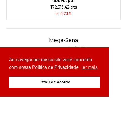
Ibovespa
172,513,42 pts
-1.73%
Mega-Sena
Concurso 3041 (06/08/26)
Ao navegar por nosso site você concorda
16
21
24
31
43
54
com nossa Política de Privacidade.
ler mais
Ver detalhes
Estou de acordo
© Copyright 2026 - 24H News MS - Todos os direitos
reservados