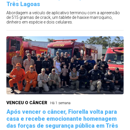
Três Lagoas
Abordagem a veículo de aplicativo terminou com a apreensão
de 515 gramas de crack, um tablete de haxixe marroquino,
dinheiro em espécie e dois celulares.
VENCEU O CÂNCER
Há 1 semana
Após vencer o câncer, Fiorella volta para
casa e recebe emocionante homenagem
das forças de segurança pública em Três