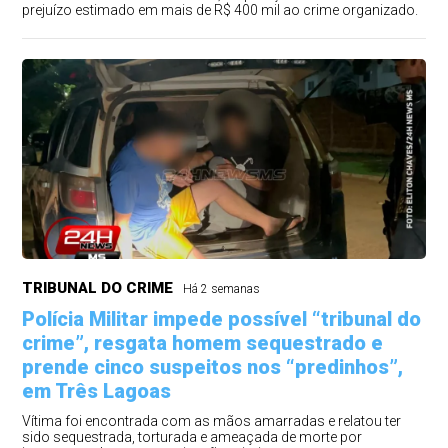
prejuízo estimado em mais de R$ 400 mil ao crime organizado.
TRIBUNAL DO CRIME
Há 2 semanas
Polícia Militar impede possível “tribunal do
crime”, resgata homem sequestrado e
prende cinco suspeitos nos “predinhos”,
em Três Lagoas
Vítima foi encontrada com as mãos amarradas e relatou ter
sido sequestrada, torturada e ameaçada de morte por