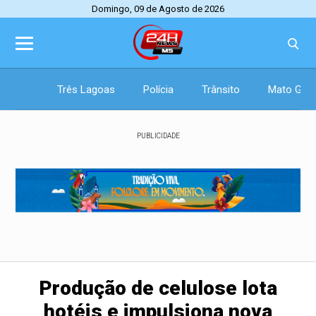
Domingo, 09 de Agosto de 2026
Três Lagoas
Polícia
Trânsito
Mato Gros
PUBLICIDADE
Produção de celulose lota
hotéis e impulsiona nova