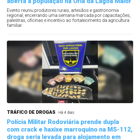
aberta à população na Orla da Lagoa Maior
Evento reuniu produtores rurais, artesãos e gastronomia
regional, encerrando uma semana marcada por capacitações,
palestras, oficinas e incentivo ao fortalecimento da agricultura
familiar.
TRÁFICO DE DROGAS
Há 4 dias
Polícia Militar Rodoviária prende dupla
com crack e haxixe marroquino na MS-112,
droga seria levada para alojamento em